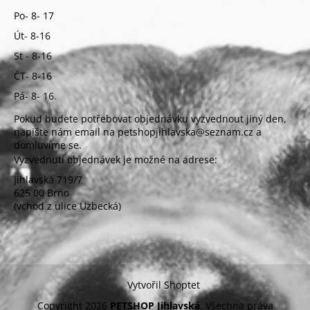
Po- 8- 17
Út- 8-16
St - 8-16
ČT- 8-16
Pá- 8- 16.
Pokud budete potřebovat objednávku vyzvednout jiný den,
napište nám email na petshopjihlavska@seznam.cz a
domluvíme se.
Vyzvednutí objednávek je možné na adrese:
Jihlavská 719/7
625 00 Brno
(vchod z ulice Uzbecká)
Vytvořil Shoptet
Copyright 2026
PETSHOP Jihlavská
. Všechna práva