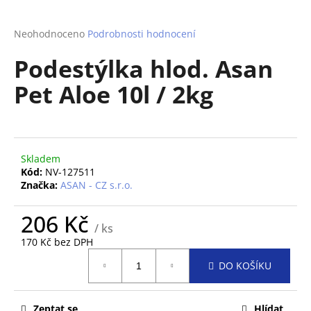
a
j
Průměrné
Neohodnoceno
Podrobnosti hodnocení
hodnocení
í
Podestýlka hlod. Asan
produktu
t
je
Pet Aloe 10l / 2kg
?
0,0
z
5
hvězdiček.
Skladem
HLEDAT
Kód:
NV-127511
Značka:
ASAN - CZ s.r.o.
206 Kč
D
/ ks
o
170 Kč bez DPH
p
Měrná
o
DO KOŠÍKU
cena:
r
u
Zeptat se
Hlídat