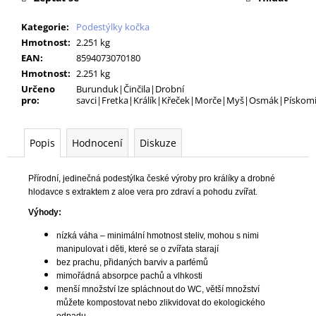
č
u
Kategorie
:
Podestýlky kočka
j
Hmotnost
:
2.251 kg
e
EAN
:
8594073070180
m
Hmotnost
:
2.251 kg
e
Určeno
Burunduk|Činčila|Drobní
pro
:
savci|Fretka|Králík|Křeček|Morče|Myš|Osmák|Pískomi
PODLOŽKA
60X90CM
Popis
Hodnocení
Diskuze
MY
FRIEND
BAL
Přírodní, jedinečná podestýlka české výroby pro králíky a drobné
10KS
hlodavce s extraktem z aloe vera pro zdraví a pohodu zvířat.
86
Kč
Výhody:
nízká váha – minimální hmotnost steliv, mohou s nimi
manipulovat i děti, které se o zvířata starají
bez prachu, přidaných barviv a parfémů
mimořádná absorpce pachů a vlhkosti
menší množství lze spláchnout do WC, větší množství
můžete kompostovat nebo zlikvidovat do ekologického
odpadu