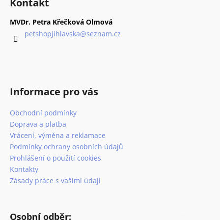
Kontakt
p
a
MVDr. Petra Křečková Olmová
t
petshopjihlavska
@
seznam.cz
í
Informace pro vás
Obchodní podmínky
Doprava a platba
Vrácení, výměna a reklamace
Podmínky ochrany osobních údajů
Prohlášení o použití cookies
Kontakty
Zásady práce s vašimi údaji
Osobní odběr: