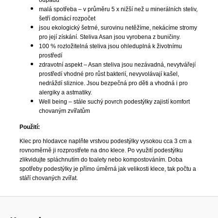
malá spotřeba – v průměru 5 x nižší než u minerálních steliv,
šetří domácí rozpočet
jsou ekologický šetrné, surovinu netěžíme, nekácíme stromy
pro její získání. Steliva Asan jsou vyrobena z buničiny.
100 % rozložitelná steliva jsou ohleduplná k životnímu
prostředí
zdravotní aspekt – Asan steliva jsou nezávadná, nevytvářejí
prostředí vhodné pro růst bakterií, nevyvolávají kašel,
nedráždí sliznice. Jsou bezpečná pro děti a vhodná i pro
alergiky a astmatiky.
Well being – stále suchý povrch podestýlky zajistí komfort
chovaným zvířatům
Použití:
Klec pro hlodavce naplňte vrstvou podestýlky vysokou cca 3 cm a
rovnoměrně ji rozprostřete na dno klece. Po využití podestýlku
zlikvidujte spláchnutím do toalety nebo kompostováním. Doba
spotřeby podestýlky je přímo úměrná jak velikosti klece, tak počtu a
stáří chovaných zvířat.
Z
á