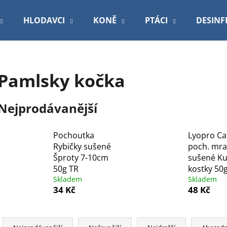
HLODAVCI
KONĚ
PTÁCI
DESINF
Co potřebujete najít?
Pamlsky kočka
HLEDAT
Nejprodávanější
Pochoutka
Lyopro Ca
Doporučujeme
Rybičky sušené
poch. mr
Šproty 7-10cm
sušené Ku
50g TR
kostky 50
Skladem
Skladem
34 Kč
48 Kč
Ř
VETEXPERT VD 4T HEPATIC DOG
PODLOŽKA 60X9