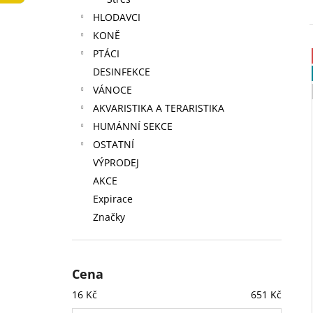
LOW FAT KONZERVA 410 G
l
HLODAVCI
74 Kč
KONĚ
PTÁCI
DESINFEKCE
VÁNOCE
AKVARISTIKA A TERARISTIKA
HUMÁNNÍ SEKCE
OSTATNÍ
VÝPRODEJ
AKCE
Expirace
Značky
Cena
16
Kč
651
Kč