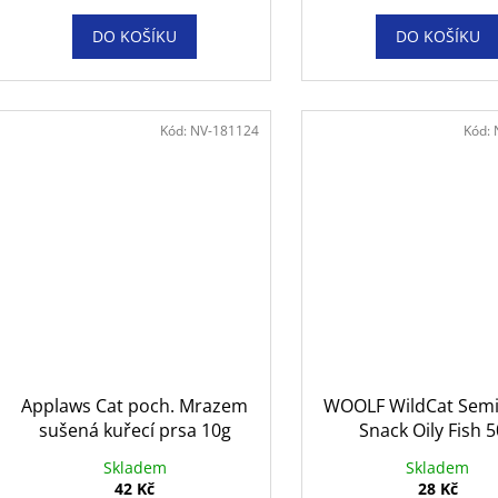
DO KOŠÍKU
DO KOŠÍKU
Kód:
NV-181124
Kód:
Applaws Cat poch. Mrazem
WOOLF WildCat Semi
sušená kuřecí prsa 10g
Snack Oily Fish 
Skladem
Skladem
42 Kč
28 Kč