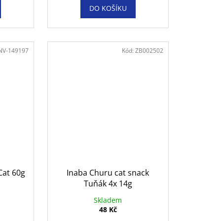
DO KOŠÍKU
NV-149197
Kód:
ZB002502
Cat 60g
Inaba Churu cat snack
Tuňák 4x 14g
Skladem
48 Kč