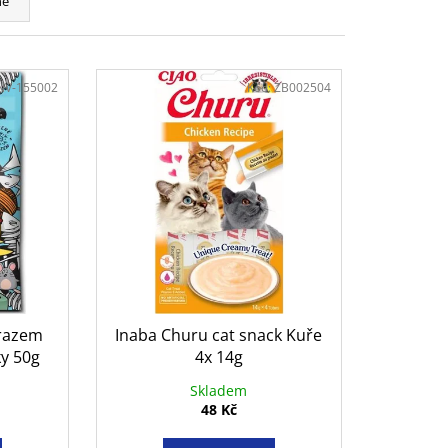
ně
NV-155002
Kód:
ZB002504
mrazem
Inaba Churu cat snack Kuře
ky 50g
4x 14g
Skladem
48 Kč