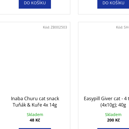
DO KOŠÍKU
DO KOŠÍKU
Kód:
ZB002503
Kód:
SH
Inaba Churu cat snack
Easypill Giver cat - 4
Tuňák & Kuře 4x 14g
(4x10g); 40g
Skladem
Skladem
48 Kč
200 Kč