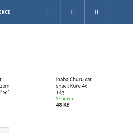
Hledat
Přihlášení
Nákupní
EKCE
VÁNOCE
AKVARISTIKA A TERARISTIKA
košík
t
Inaba Churu cat
azem
snack Kuře 4x
řecí
14g
g
Skladem
48 Kč
0CM MY FRIEND BAL