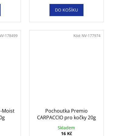
DO KOŠÍKU
NV-178499
Kód:
NV-177974
-Moist
Pochoutka Premio
50g
CARPACCIO pro kočky 20g
Skladem
16 Kč