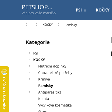
K
Přejít
PETSHOP
na
o
PSI
KOČKY
Jihlavská
obsah
Zpět
Zpět
Vše pro Vaše mazlíčky
š
do
do
í
Domů
KOČKY
Pamlsky
k
obchodu
obchodu
P
o
Kategorie
Přeskočit
s
kategorie
t
PSI
r
KOČKY
a
Nutriční doplňky
n
Chovatelské potřeby
n
Krmiva
í
Pamlsky
p
Antiparazitika
a
Koťata
n
Výcviková kozmetika
ROYAL CANIN DOG GASTROINTESTINAL
e
Stres