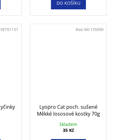
DO KOŠÍKU
-VET01137
Kód:
NV-155009
 tyčinky
Lyopro Cat poch. sušené
Měkké lososové kostky 70g
Skladem
35 Kč