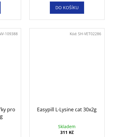
DO KOŠÍKU
NV-109388
Kód:
SH-VET02286
řky pro
Easypill L-Lysine cat 30x2g
0g
Skladem
311 Kč