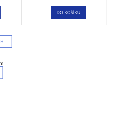
DO KOŠÍKU
CH
em