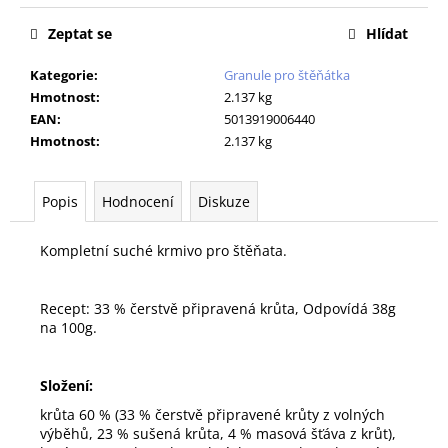
č
u
Zeptat se
Hlídat
j
e
Kategorie
:
Granule pro štěňátka
m
Hmotnost
:
2.137 kg
e
EAN
:
5013919006440
Hmotnost
:
2.137 kg
PODLOŽKA
60X90CM
Popis
Hodnocení
Diskuze
MY
FRIEND
BAL
Kompletní suché krmivo pro štěňata.
10KS
86
Kč
Recept: 33 % čerstvě připravená krůta, Odpovídá 38g
na 100g.
Složení:
krůta 60 % (33 % čerstvě připravené krůty z volných
výběhů, 23 % sušená krůta, 4 % masová šťáva z krůt),