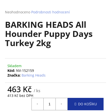
a
j
Průměrné
Neohodnoceno
Podrobnosti hodnocení
hodnocení
í
BARKING HEADS All
produktu
t
je
Hounder Puppy Days
?
0,0
z
Turkey 2kg
5
hvězdiček.
HLEDAT
Skladem
Kód:
NV-152159
Značka:
Barking Heads
D
o
463 Kč
p
/ ks
o
413 Kč bez DPH
Měrná
r
DO KOŠÍKU
cena:
u