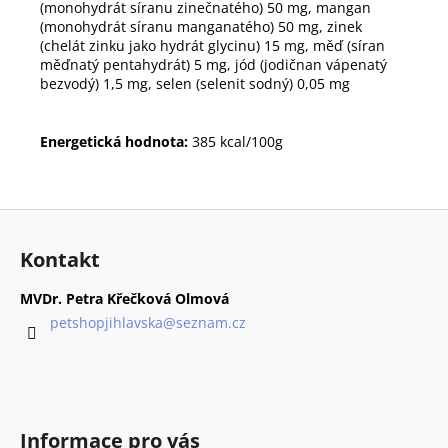
(monohydrát síranu zinečnatého) 50 mg, mangan
(monohydrát síranu manganatého) 50 mg, zinek
(chelát zinku jako hydrát glycinu) 15 mg, měď (síran
měďnatý pentahydrát) 5 mg, jód (jodičnan vápenatý
bezvodý) 1,5 mg, selen (selenit sodný) 0,05 mg
Energetická hodnota:
385 kcal/100g
Z
á
Kontakt
p
a
MVDr. Petra Křečková Olmová
t
petshopjihlavska
@
seznam.cz
í
Informace pro vás