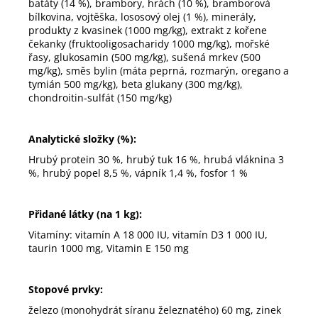
batáty (14 %), brambory, hrách (10 %), bramborová
bílkovina, vojtěška, lososový olej (1 %), minerály,
produkty z kvasinek (1000 mg/kg), extrakt z kořene
čekanky (fruktooligosacharidy 1000 mg/kg), mořské
řasy, glukosamin (500 mg/kg), sušená mrkev (500
mg/kg), směs bylin (máta peprná, rozmarýn, oregano a
tymián 500 mg/kg), beta glukany (300 mg/kg),
chondroitin-sulfát (150 mg/kg)
Analytické složky (%):
Hrubý protein 30 %, hrubý tuk 16 %, hrubá vláknina 3
%, hrubý popel 8,5 %, vápník 1,4 %, fosfor 1 %
Přidané látky (na 1 kg):
Vitamíny: vitamín A 18 000 IU, vitamín D3 1 000 IU,
taurin 1000 mg, Vitamin E 150 mg
Stopové prvky:
železo (monohydrát síranu železnatého) 60 mg, zinek