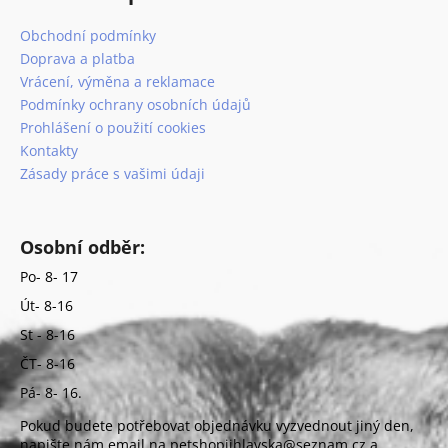
Obchodní podmínky
Doprava a platba
Vrácení, výměna a reklamace
Podmínky ochrany osobních údajů
Prohlášení o použití cookies
Kontakty
Zásady práce s vašimi údaji
Osobní odběr:
Po- 8- 17
Út- 8-16
St - 8-16
ČT- 8-16
Pá- 8- 16.
Pokud budete potřebovat objednávku vyzvednout jiný den,
napište nám email na petshopjihlavska@seznam.cz a