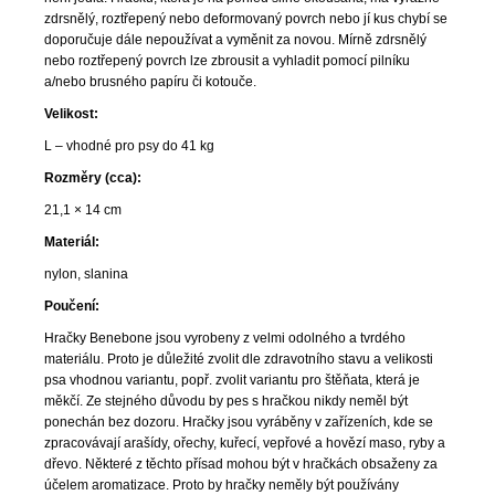
zdrsnělý, roztřepený nebo deformovaný povrch nebo jí kus chybí se
doporučuje dále nepoužívat a vyměnit za novou. Mírně zdrsnělý
nebo roztřepený povrch lze zbrousit a vyhladit pomocí pilníku
a/nebo brusného papíru či kotouče.
Velikost:
L – vhodné pro psy do 41 kg
Rozměry (cca):
21,1 × 14 cm
Materiál:
nylon, slanina
Poučení:
Hračky Benebone jsou vyrobeny z velmi odolného a tvrdého
materiálu. Proto je důležité zvolit dle zdravotního stavu a velikosti
psa vhodnou variantu, popř. zvolit variantu pro štěňata, která je
měkčí. Ze stejného důvodu by pes s hračkou nikdy neměl být
ponechán bez dozoru. Hračky jsou vyráběny v zařízeních, kde se
zpracovávají arašídy, ořechy, kuřecí, vepřové a hovězí maso, ryby a
dřevo. Některé z těchto přísad mohou být v hračkách obsaženy za
účelem aromatizace. Proto by hračky neměly být používány