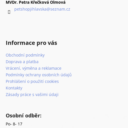
a
MVDr. Petra Křečková Olmová
t
petshopjihlavska
@
seznam.cz
í
Informace pro vás
Obchodní podmínky
Doprava a platba
Vrácení, výměna a reklamace
Podmínky ochrany osobních údajů
Prohlášení o použití cookies
Kontakty
Zásady práce s vašimi údaji
Osobní odběr:
Po- 8- 17