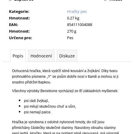
č
u
Kategorie
:
Hračky pes
j
Hmotnost
:
0.27 kg
e
EAN
:
854111004088
m
Hmotnost
:
270 g
e
Určeno pro
:
Pes
PODLOŽKA
Popis
Hodnocení
Diskuze
60X90CM
MY
FRIEND
BAL
Ochucená hračka, která vydrží silné kousání a žvýkání. Díky tvaru
10KS
prohnutého písmene „Y“ se psům dobře nosí v tlamě a mohou si ji
snadno přidržet tlapkou.
86
Kč
Všechny výrobky Benebone vycházejí ze tří základních myšlenek:
psi rádi žvýkají,
psi milují skutečnou chuť a vůni,
psi nemají palce.
Hračka je vyrobena z odolné nylonové hmoty, do níž jsou
přimíchány částečky skutečné slaniny. Navzdory obsahu slaniny
není jedlá. Hračku, která je na pohled silně okousaná, má výrazně