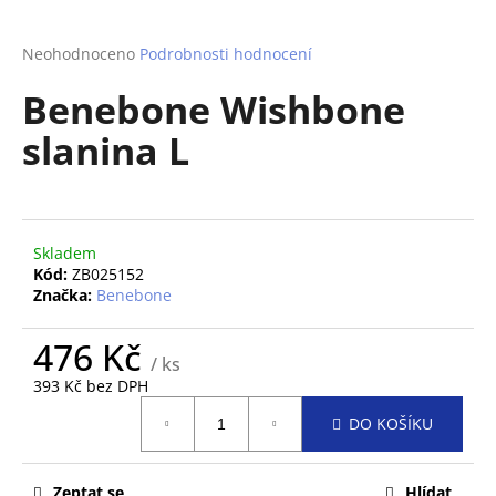
a
j
Průměrné
Neohodnoceno
Podrobnosti hodnocení
hodnocení
í
Benebone Wishbone
produktu
t
je
slanina L
?
0,0
z
5
hvězdiček.
Skladem
HLEDAT
Kód:
ZB025152
Značka:
Benebone
476 Kč
D
/ ks
o
393 Kč bez DPH
p
Měrná
o
DO KOŠÍKU
cena:
r
u
Zeptat se
Hlídat