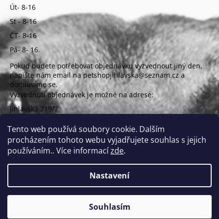
Út- 8-16
St - 8-16
ČT- 8-16
Pá- 8- 16.
Pokud budete potřebovat objednávku vyzvednout jiný den,
napište nám email na petshopjihlavska@seznam.cz a
domluvíme se.
Vyzvednutí objednávek je možné na adrese:
Jihlavská 719/7
625 00 Brno
(vchod z ulice Uzbecká)
Tento web používá soubory cookie. Dalším
procházením tohoto webu vyjadřujete souhlas s jejich
používáním.. Více informací
zde
.
Nastavení
Vytvořil Shoptet
Copyright 2026
PETSHOP Jihlavská
. Všechna práva
Souhlasím
vyhrazena.