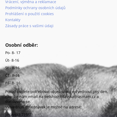
Vrácení, výměna a reklamace
Podmínky ochrany osobních údajů
Prohlášení o použití cookies
Kontakty
Zásady práce s vašimi údaji
Osobní odběr:
Po- 8- 17
Út- 8-16
St - 8-16
ČT- 8-16
Pá- 8- 16.
Pokud budete potřebovat objednávku vyzvednout jiný den,
napište nám email na petshopjihlavska@seznam.cz a
domluvíme se.
Vyzvednutí objednávek je možné na adrese:
Jihlavská 719/7