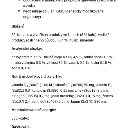
obohaceno o taurin, který podporuje správnou funkci srdce
a zraku,
neobsahuje sóju ani GMO (geneticky modifikované
organismy).
Složení:
82 % maso a živočišné produkty ve filetech (8 % kuře), vedlejší
produkty rostlinného původu (0,4 % inulin), minerály.
Analytické složky:
hrubý protein 7,5 %, hrubé oleje a tuky 4,5 %, hrubý popel 1,5 %,
hrubá vláknina 0,3 %, vlhkost 82 %, vápník 0,2 %, fosfor 0,15 %,
sodík 0,3 %.
Nutriční doplňkové látky v 1 kg:
vitamín D
(3a671) 100 MJ, vitamín E (3a700) 50 mg, vitamín B
3
1
(3a821) 0,3 mg, biotin (3a880) 0,15 mg, zinek (3b612) 3,5 mg,
mangan (3b505) 0,7 mg, jodid draselný (3b201) 0,15 mg, železo
(3b107) 2,4 mg, měď (3b407) 0,5 mg, taurin (3a370) 280 mg.
Metabolizovatelná energie:
860 kcal/kg
Dávkování: