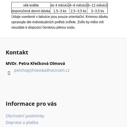
věk kotěte
do 4 měsíců
4–6 měsíců
6–12 měsíců
doporučená denní dávka
1,5–3 ks
2,5–3,5 ks
3–3,5 ks
Údaje uvedené v tabulce jsou pouze orientační. Krmnou dávku
upravujte dle individuálních potřeb zvířete. Zvíře by mělo mít
neustále k dispozici čerstvou pitnou vodu.
Z
á
Kontakt
p
a
MVDr. Petra Křečková Olmová
t
petshopjihlavska
@
seznam.cz
í
Informace pro vás
Obchodní podmínky
Doprava a platba