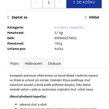
č
DO KOŠÍKU
cena:
u
j
e
Zeptat se
Hlídat
m
e
Kategorie
:
Konzervy a kapsičky
Hmotnost
:
0.1 kg
EAN
:
8595602570652
PODLOŽKA
Hmotnost
:
100 g
60X90CM
Určeno pro
:
Kočka
MY
FRIEND
BAL
10KS
Popis
Hodnocení
Diskuze
86
Kč
Kompletní prémiové vlhké krmivo ve formě filetek s kuřecím masem
ve šťávě je určené pro koťata. Delikátní šťáva podtrhuje chuť
masových kousků a dodá kotěti potřebné tekutiny. Díky šetrné
metodě vaření v páře je zachována originální chuť i vůně masa.
Hlavní přednosti kapsičky:
výborná chuť a vůně,