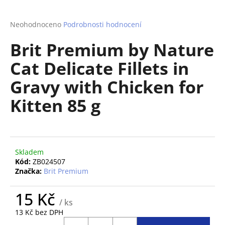
a
j
Průměrné
Neohodnoceno
Podrobnosti hodnocení
hodnocení
í
Brit Premium by Nature
produktu
t
je
Cat Delicate Fillets in
?
0,0
z
Gravy with Chicken for
5
hvězdiček.
Kitten 85 g
HLEDAT
Skladem
D
Kód:
ZB024507
o
Značka:
Brit Premium
p
o
15 Kč
/ ks
r
13 Kč bez DPH
u
Měrná