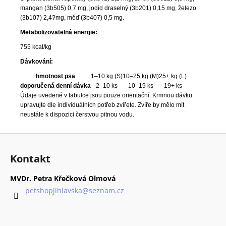
mangan (3b505) 0,7 mg, jodid draselný (3b201) 0,15 mg, železo
(3b107) 2,4?mg, měď (3b407) 0,5 mg.
Metabolizovatelná energie:
755 kcal/kg
Dávkování:
hmotnost psa
1–10 kg (S)
10–25 kg (M)
25+ kg (L)
doporučená denní dávka
2–10 ks
10–19 ks
19+ ks
Údaje uvedené v tabulce jsou pouze orientační. Krmnou dávku
upravujte dle individuálních potřeb zvířete. Zvíře by mělo mít
neustále k dispozici čerstvou pitnou vodu.
Z
á
Kontakt
p
a
MVDr. Petra Křečková Olmová
t
petshopjihlavska
@
seznam.cz
í