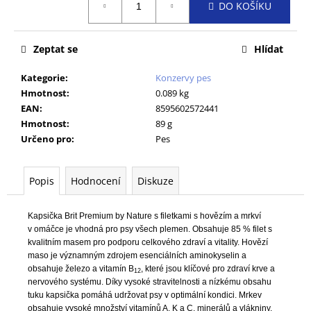
č
DO KOŠÍKU
cena:
u
j
e
Zeptat se
Hlídat
m
e
Kategorie
:
Konzervy pes
Hmotnost
:
0.089 kg
EAN
:
8595602572441
C.E.T.ZUBNÍ
Hmotnost
:
89 g
PASTA
Určeno pro
:
Pes
ENZYMATICKÁ
PES/KOČKA
DRŮBEŽÍ
70G
Popis
Hodnocení
Diskuze
195
Kč
Kapsička Brit Premium by Nature s filetkami s hovězím a mrkví
Původně:
v omáčce je vhodná pro psy všech plemen. Obsahuje 85 % filet s
277
Kč
kvalitním masem pro podporu celkového zdraví a vitality. Hovězí
maso je významným zdrojem esenciálních aminokyselin a
obsahuje železo a vitamín B
, které jsou klíčové pro zdraví krve a
12
nervového systému. Díky vysoké stravitelnosti a nízkému obsahu
tuku kapsička pomáhá udržovat psy v optimální kondici. Mrkev
obsahuje vysoké množství vitamínů A, K a C, minerálů a vlákniny,