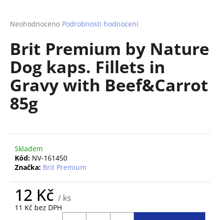
a
j
Průměrné
Neohodnoceno
Podrobnosti hodnocení
hodnocení
í
Brit Premium by Nature
produktu
t
je
Dog kaps. Fillets in
?
0,0
z
Gravy with Beef&Carrot
5
hvězdiček.
85g
HLEDAT
Skladem
D
Kód:
NV-161450
o
Značka:
Brit Premium
p
o
12 Kč
/ ks
r
11 Kč bez DPH
u
Měrná