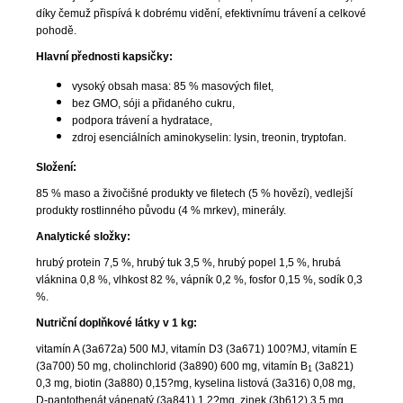
díky čemuž přispívá k dobrému vidění, efektivnímu trávení a celkové
pohodě.
Hlavní přednosti kapsičky:
vysoký obsah masa: 85 % masových filet,
bez GMO, sóji a přidaného cukru,
podpora trávení a hydratace,
zdroj esenciálních aminokyselin: lysin, treonin, tryptofan.
Složení:
85 % maso a živočišné produkty ve filetech (5 % hovězí), vedlejší
produkty rostlinného původu (4 % mrkev), minerály.
Analytické složky:
hrubý protein 7,5 %, hrubý tuk 3,5 %, hrubý popel 1,5 %, hrubá
vláknina 0,8 %, vlhkost 82 %, vápník 0,2 %, fosfor 0,15 %, sodík 0,3
%.
Nutriční doplňkové látky v 1 kg:
vitamín A (3a672a) 500 MJ, vitamín D3 (3a671) 100?MJ, vitamín E
(3a700) 50 mg, cholinchlorid (3a890) 600 mg, vitamín B
(3a821)
1
0,3 mg, biotin (3a880) 0,15?mg, kyselina listová (3a316) 0,08 mg,
D-pantothenát vápenatý (3a841) 1,2?mg, zinek (3b612) 3,5 mg,