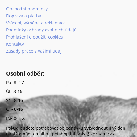
Obchodní podmínky
Doprava a platba
Vrácení, výměna a reklamace
Podmínky ochrany osobních údajů
Prohlášení o použití cookies
Kontakty
Zásady práce s vašimi údaji
Osobní odběr:
Po- 8- 17
Út- 8-16
St - 8-16
ČT- 8-16
Pá- 8- 16.
Pokud budete potřebovat objednávku vyzvednout jiný den,
napište nám email na petshopjihlavska@seznam.cz a