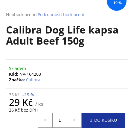
–19 %
a
j
Průměrné
Neohodnoceno
Podrobnosti hodnocení
hodnocení
í
Calibra Dog Life kapsa
produktu
t
je
Adult Beef 150g
?
0,0
z
5
hvězdiček.
Skladem
HLEDAT
Kód:
NV-164203
Značka:
Calibra
D
36 Kč
–19 %
29 Kč
o
/ ks
p
26 Kč bez DPH
o
Měrná
DO KOŠÍKU
r
cena:
u