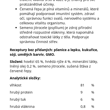
protizánětlivé účinky.
Červená řepa je plná vitamínů a minerálů, které
pomáhají podporovat imunitní systém, zdraví
očí, správnou funkci svalů, nervového systému a
celkovou vitalitu organismu.
Semeno jitrocele (psyllium) je zdroj přírodní
středně rozpustné vlákniny, která napomáhá
odstraňovat toxické látky z těla. Podporuje
správnou činnost střev.
Receptury bez přidaných: pšenice a lepku, kukuřice,
sóji, umělých barviv, GMO.
Složení:
hovězí 65 %, hnědá rýže 4 %, minerální látky,
lněný olej 0,2 %, semeno jitrocele, sušená šťáva z
červené řepy.
Analytické složky:
vlhkost
81
%
hrubý protein
9
%
hrubý tuk
6
%
hrubá vláknina
0,8
%