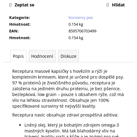
č
Zeptat se
Hlídat
u
j
Kategorie
:
Konzervy pes
e
Hmotnost
:
0.154 kg
m
EAN
:
8595706703499
e
Hmotnost
:
0.154 kg
PODLOŽKA
Popis
Hodnocení
Diskuze
60X90CM
MY
FRIEND
Receptura masové kapsičky s hovězím a rýží je
BAL
kompletním krmivem, které je určené pro dospělé psy.
10KS
97 % proteinů je živočišného původu, receptura je
86
založena na jediném druhu proteinu, je bez pšenice,
Kč
bezlepková, low grain – pouze s obsahem rýže, což má
vliv na lehkou stravitelnost. Obsahuje jen 100%
specifikované suroviny té nejvyšší kvality.
Receptura navíc obsahuje zdraví prospěšná aditiva:
Lněný olej, který je bohatým zdrojem omega-3
mastných kyselin. Má tak blahodárný vliv na
trávení, kvalitu srsti a kůže a je známý pro své