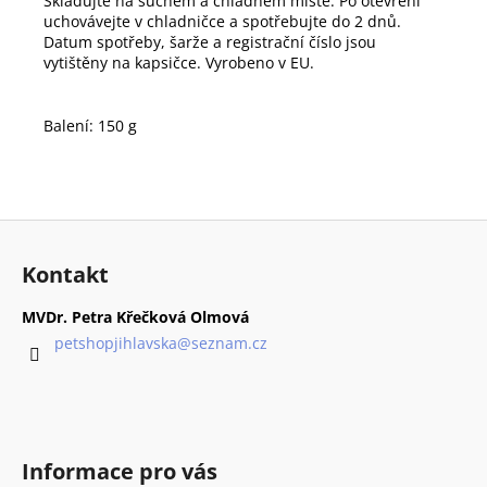
Skladujte na suchém a chladném místě. Po otevření
uchovávejte v chladničce a spotřebujte do 2 dnů.
Datum spotřeby, šarže a registrační číslo jsou
vytištěny na kapsičce. Vyrobeno v EU.
Balení: 150 g
Z
á
Kontakt
p
a
MVDr. Petra Křečková Olmová
t
petshopjihlavska
@
seznam.cz
í
Informace pro vás