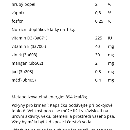
hrubý popel
2
%
vápník
0,3
%
fosfor
0,25
%
Nutriční doplňkové látky na 1 kg:
vitamin D3
(3a671)
225
IU
vitamin E (3a700i)
40
mg
zinek (3b603)
30
mg
mangan (3b502)
2
mg
jod (3b203)
0,3
mg
měď (3b405)
0,4
mg
Metabolizovatelná energie: 894 kcal/kg.
Pokyny pro krmení: Kapsičku podávejte při pokojové
teplotě. Velikost porce se může lišit v závislosti na
úrovni aktivity, věku, plemeni a prostředí vašeho psa.
Vždy by měla být k dispozici čerstvá voda.