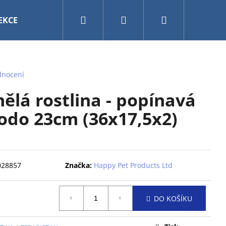
Hledat
Přihlášení
Nákupní
EKCE
VÁNOCE
AKVARISTIKA A TERARISTIKA
košík
dnocení
lá rostlina - popínavá
do 23cm (36x17,5x2)
028857
Značka:
Happy Pet Products Ltd
DO KOŠÍKU
0CM MY FRIEND BAL