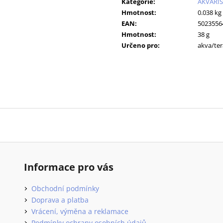
GASTROINTESTINAL KONZERVA 400 G
10KS
Kategorie
:
AKVARIS
Hmotnost
:
0.038 kg
70 Kč
86 Kč
Původně:
91 Kč
EAN
:
5023556
Hmotnost
:
38 g
Určeno pro
:
akva/ter
Informace pro vás
Obchodní podmínky
Doprava a platba
Vrácení, výměna a reklamace
Podmínky ochrany osobních údajů