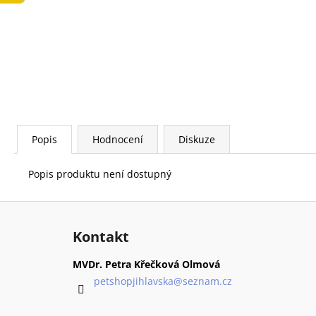
LOW FAT KONZERVA 410 G
74 Kč
Popis
Hodnocení
Diskuze
Popis produktu není dostupný
Z
á
Kontakt
p
a
MVDr. Petra Křečková Olmová
t
petshopjihlavska
@
seznam.cz
í