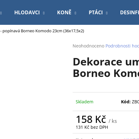
HLODAVCI
KONĚ
PTÁCI
DESINF
a - popínavá Borneo Komodo 23cm (36x17,5x2)
Co potřebujete najít?
Průměrné
Neohodnoceno
Podrobnosti ho
hodnocení
Dekorace umě
produktu
HLEDAT
je
Borneo Komo
0,0
z
5
Doporučujeme
hvězdiček.
Skladem
Kód:
ZB
158 Kč
/ ks
131 Kč bez DPH
Měrná
ROYAL CANIN VETERINARY DOG
PODLOŽKA 60X9
cena: