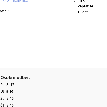
Tisk
TIKA A TERARISTIKA
Zeptat se
462011
Hlídat
a
Osobní odběr:
Po- 8- 17
Út- 8-16
St - 8-16
ČT- 8-16