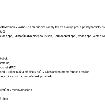
uje GABA komplex vazbou na chloridové kanály tak, že blokuje pre- a postsynaptick
točů.
alides spp), klíšťatům (Rhipicephalus spp, Dermacentor spp., Ixodes spp. včetně Ixo
 koček.
stratus).
ousnutí (FAD).
ýdnů u koček a až 3 měsíce u psů, v závislosti na promořenosti prostředí.
nů, v závislosti na promořenosti prostředí.
vířatům v rekonvalescenci.
 látce.