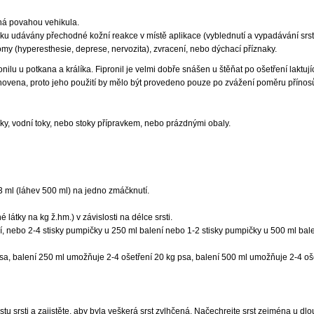
ná povahou vehikula.
u udávány přechodné kožní reakce v místě aplikace (vyblednutí a vypadávání srsti,
my (hyperesthesie, deprese, nervozita), zvracení, nebo dýchací příznaky.
ilu u potkana a králíka. Fipronil je velmi dobře snášen u štěňat po ošetření laktují
anovena, proto jeho použití by mělo být provedeno pouze po zvážení poměru přínosů 
ky, vodní toky, nebo stoky přípravkem, nebo prázdnými obaly.
3 ml (láhev 500 ml) na jedno zmáčknutí.
 látky na kg ž.hm.) v závislosti na délce srsti.
 nebo 2-4 stisky pumpičky u 250 ml balení nebo 1-2 stisky pumpičky u 500 ml bale
sa, balení 250 ml umožňuje 2-4 ošetření 20 kg psa, balení 500 ml umožňuje 2-4 oš
růstu srsti a zajistěte, aby byla veškerá srst zvlhčená. Načechrejte srst zejména u dl