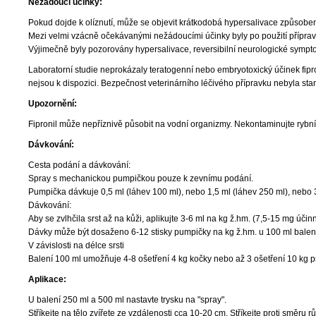
Nežádoucí účinky:
Pokud dojde k olíznutí, může se objevit krátkodobá hypersalivace způsobe
Mezi velmi vzácně očekávanými nežádoucími účinky byly po použití přípravk
Výjimečně byly pozorovány hypersalivace, reversibilní neurologické sympto
Laboratorní studie neprokázaly teratogenní nebo embryotoxický účinek fipron
nejsou k dispozici. Bezpečnost veterinárního léčivého přípravku nebyla st
Upozornění:
Fipronil může nepříznivě působit na vodní organizmy. Nekontaminujte rybní
Dávkování:
Cesta podání a dávkování:
Spray s mechanickou pumpičkou pouze k zevnímu podání.
Pumpička dávkuje 0,5 ml (láhev 100 ml), nebo 1,5 ml (láhev 250 ml), nebo 
Dávkování:
Aby se zvlhčila srst až na kůži, aplikujte 3-6 ml na kg ž.hm. (7,5-15 mg účinné
Dávky může být dosaženo 6-12 stisky pumpičky na kg ž.hm. u 100 ml balení,
V závislosti na délce srsti
Balení 100 ml umožňuje 4-8 ošetření 4 kg kočky nebo až 3 ošetření 10 kg p
Aplikace:
U balení 250 ml a 500 ml nastavte trysku na "spray".
Stříkejte na tělo zvířete ze vzdálenosti cca 10-20 cm. Stříkejte proti směru 