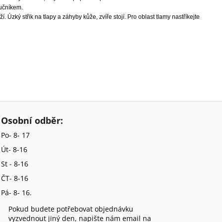
ručníkem.
eží. Úzký střik na tlapy a záhyby kůže, zvíře stojí. Pro oblast tlamy nastříkejte
Osobní odběr:
Po- 8- 17
Út- 8-16
St - 8-16
ČT- 8-16
Pá- 8- 16.
Pokud budete potřebovat objednávku
vyzvednout jiný den, napište nám email na