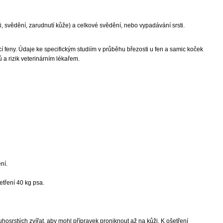
 svědění, zarudnutí kůže) a celkové svědění, nebo vypadávání srsti.
cí feny. Údaje ke specifickým studiím v průběhu březosti u fen a samic koček
a rizik veterinárním lékařem.
ní.
etření 40 kg psa.
ouhosrstých zvířat, aby mohl přípravek proniknout až na kůži. K ošetření