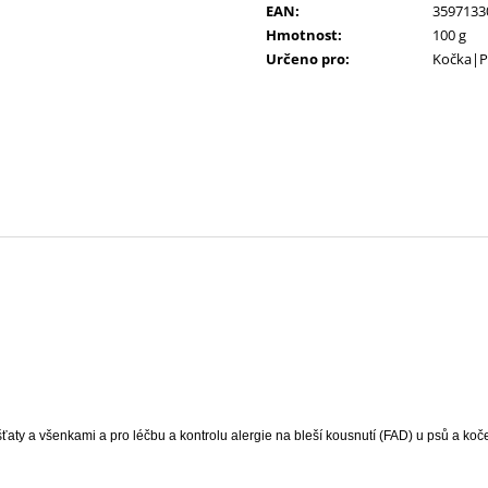
GASTROINTESTINAL KONZERVA 400 G
10KS
EAN
:
3597133
70 Kč
86 Kč
Hmotnost
:
100 g
Původně:
91 Kč
Určeno pro
:
Kočka|P
šťaty a všenkami a pro léčbu a kontrolu alergie na bleší kousnutí (FAD) u psů a koč