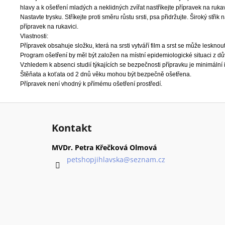
hlavy a k ošetření mladých a neklidných zvířat nastříkejte přípravek na ruk
Nastavte trysku. Stříkejte proti směru růstu srsti, psa přidržujte. Široký střik 
přípravek na rukavici.
Vlastnosti:
Přípravek obsahuje složku, která na srsti vytváří film a srst se může lesknout
Program ošetření by měl být založen na místní epidemiologické situaci z dů
Vzhledem k absenci studií týkajících se bezpečnosti přípravku je minimální 
Štěňata a koťata od 2 dnů věku mohou být bezpečně ošetřena.
Přípravek není vhodný k přímému ošetření prostředí.
Z
á
Kontakt
p
a
MVDr. Petra Křečková Olmová
t
petshopjihlavska
@
seznam.cz
í