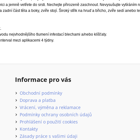
avici a jemně vetřete do srsti. Nechejte přirozeně zaschnout. Nevysušujte vytíráním 
na zadní část těla a boky, zvíře stojí. Široký střik na hruď a břicho, zvíře sedí anebo l
.
vodu nejvhodnějšího tlumení infestací blechami a/nebo klíšťaty.
interval mezi aplikacemi 4 týdny.
Informace pro vás
Obchodní podmínky
Doprava a platba
Vrácení, výměna a reklamace
Podmínky ochrany osobních údajů
Prohlášení o použití cookies
Kontakty
Zásady práce s vašimi údaji