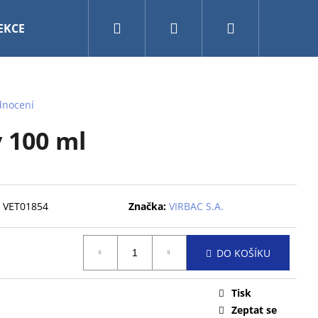
Hledat
Přihlášení
Nákupní
EKCE
VÁNOCE
AKVARISTIKA A TERARISTIKA
košík
dnocení
y 100 ml
VET01854
Značka:
VIRBAC S.A.
DO KOŠÍKU
Tisk
0CM MY FRIEND BAL
Zeptat se