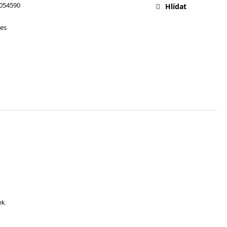
054590
Hlídat
es
ek.