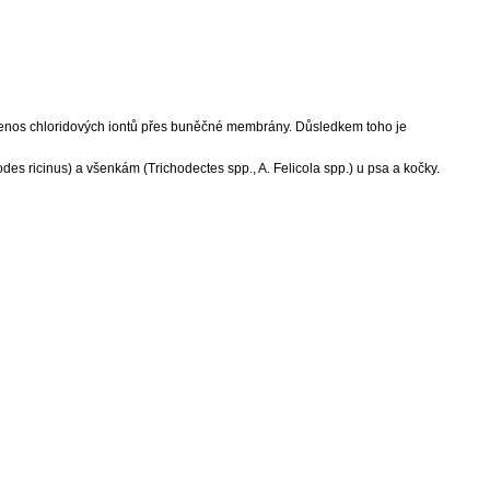
ý přenos chloridových iontů přes buněčné membrány. Důsledkem toho je
des ricinus) a všenkám (Trichodectes spp., A. Felicola spp.) u psa a kočky.