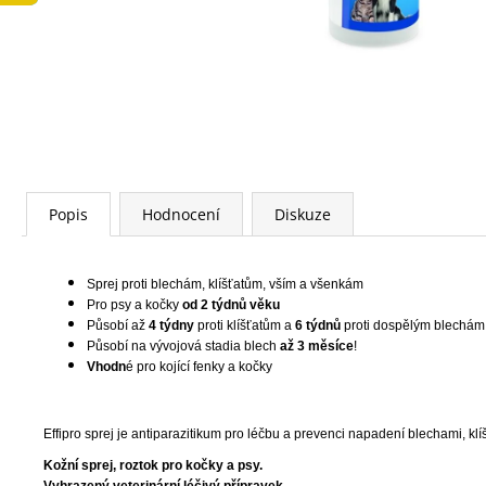
LOW FAT KONZERVA 410 G
74 Kč
Popis
Hodnocení
Diskuze
Sprej proti blechám, klíšťatům, vším a všenkám
Pro psy a kočky
od 2 týdnů věku
Působí až
4 týdny
proti klíšťatům a
6 týdnů
proti dospělým blechám
Působí na vývojová stadia blech
až 3 měsíce
!
Vhodn
é pro kojící fenky a kočky
Effipro sprej je antiparazitikum pro léčbu a prevenci napadení blechami, klí
Kožní sprej, roztok pro kočky a psy.