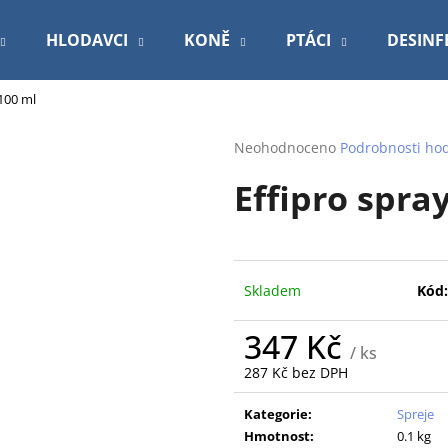
HLODAVCI
KONĚ
PTÁCI
DESINF
 100 ml
Co potřebujete najít?
Průměrné
Neohodnoceno
Podrobnosti ho
hodnocení
Effipro spra
produktu
HLEDAT
je
0,0
z
5
Doporučujeme
hvězdiček.
Skladem
Kód:
347 Kč
/ ks
287 Kč bez DPH
Měrná
cena:
Kategorie
:
Spreje
ROYAL CANIN VETERINARY DOG
PODLOŽKA 60X9
Hmotnost
:
0.1 kg