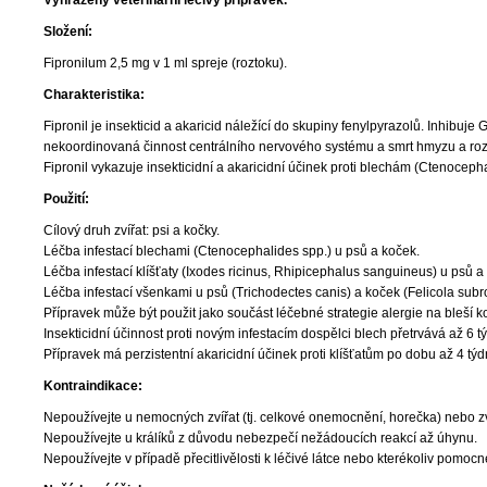
Vyhrazený veterinární léčivý přípravek.
Složení:
Fipronilum 2,5 mg v 1 ml spreje (roztoku).
Charakteristika:
Fipronil je insekticid a akaricid náležící do skupiny fenylpyrazolů. Inhib
nekoordinovaná činnost centrálního nervového systému a smrt hmyzu a roz
Fipronil vykazuje insekticidní a akaricidní účinek proti blechám (Ctenoceph
Použití:
Cílový druh zvířat: psi a kočky.
Léčba infestací blechami (Ctenocephalides spp.) u psů a koček.
Léčba infestací klíšťaty (Ixodes ricinus, Rhipicephalus sanguineus) u psů a
Léčba infestací všenkami u psů (Trichodectes canis) a koček (Felicola subro
Přípravek může být použit jako součást léčebné strategie alergie na bleší k
Insekticidní účinnost proti novým infestacím dospělci blech přetrvává až 6 t
Přípravek má perzistentní akaricidní účinek proti klíšťatům po dobu až 4 týd
Kontraindikace:
Nepoužívejte u nemocných zvířat (tj. celkové onemocnění, horečka) nebo z
Nepoužívejte u králíků z důvodu nebezpečí nežádoucích reakcí až úhynu.
Nepoužívejte v případě přecitlivělosti k léčivé látce nebo kterékoliv pomocné