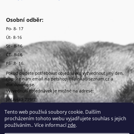
Osobní odběr:
Po- 8- 17
Út- 8-16
St - 8-16
ČT- 8-16
Pá- 8- 16.
Pokud budete potřebovat objednávku vyzvednout jiný den,
napište nám email na petshopjihlavska@seznam.cz a
domluvíme se.
Vyzvednutí objednávek je možné na adrese:
Jihlavská 719/7
625 00 Brno
(vchod z ulice Uzbecká)
Tento web používá soubory cookie. Dalším
procházením tohoto webu vyjadřujete souhlas s jejich
používáním.. Více informací
zde
.