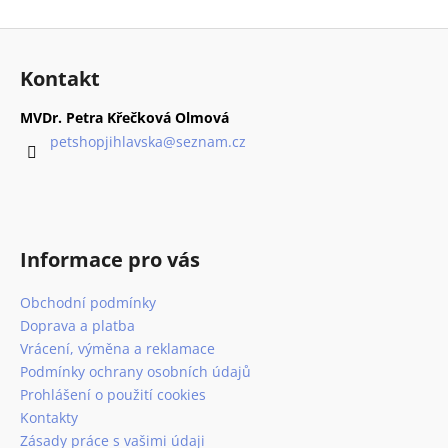
Z
á
Kontakt
p
a
MVDr. Petra Křečková Olmová
t
petshopjihlavska
@
seznam.cz
í
Informace pro vás
Obchodní podmínky
Doprava a platba
Vrácení, výměna a reklamace
Podmínky ochrany osobních údajů
Prohlášení o použití cookies
Kontakty
Zásady práce s vašimi údaji