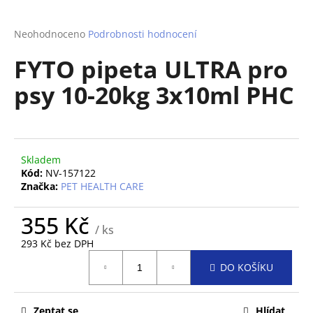
a
j
Průměrné
Neohodnoceno
Podrobnosti hodnocení
hodnocení
í
FYTO pipeta ULTRA pro
produktu
t
je
psy 10-20kg 3x10ml PHC
?
0,0
z
5
hvězdiček.
Skladem
HLEDAT
Kód:
NV-157122
Značka:
PET HEALTH CARE
355 Kč
D
/ ks
o
293 Kč bez DPH
p
Měrná
o
DO KOŠÍKU
cena:
r
u
Zeptat se
Hlídat