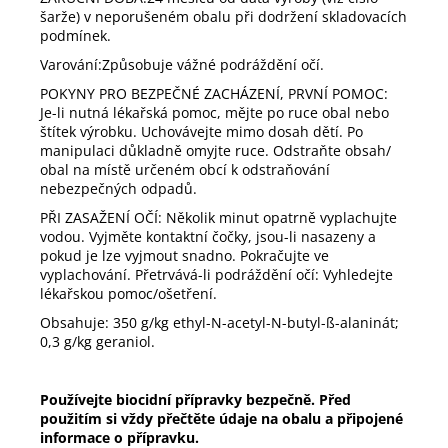
šarže) v neporušeném obalu při dodržení skladovacích
podmínek.
Varování:Způsobuje vážné podráždění očí.
POKYNY PRO BEZPEČNÉ ZACHÁZENÍ, PRVNÍ POMOC:
Je-li nutná lékařská pomoc, mějte po ruce obal nebo
štítek výrobku. Uchovávejte mimo dosah dětí. Po
manipulaci důkladně omyjte ruce. Odstraňte obsah/
obal na místě určeném obcí k odstraňování
nebezpečných odpadů.
PŘI ZASAŽENÍ OČÍ: Několik minut opatrně vyplachujte
vodou. Vyjměte kontaktní čočky, jsou-li nasazeny a
pokud je lze vyjmout snadno. Pokračujte ve
vyplachování. Přetrvává-li podráždění očí: Vyhledejte
lékařskou pomoc/ošetření.
Obsahuje: 350 g/kg ethyl-N-acetyl-N-butyl-ß-alaninát;
0,3 g/kg geraniol.
Používejte biocidní přípravky bezpečně. Před
použitím si vždy přečtěte údaje na obalu a připojené
informace o přípravku.