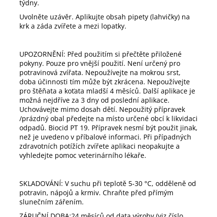
týdny.
Uvolněte uzávěr. Aplikujte obsah pipety (lahvičky) na
krk a záda zvířete a mezi lopatky.
UPOZORNĚNÍ: Před použitím si přečtěte přiložené
pokyny. Pouze pro vnější použití. Není určený pro
potravinová zvířata. Nepoužívejte na mokrou srst,
doba účinnosti tím může být zkrácena. Nepoužívejte
pro štěňata a koťata mladší 4 měsíců. Další aplikace je
možná nejdříve za 3 dny od poslední aplikace.
Uchovávejte mimo dosah dětí. Nepoužitý přípravek
/prázdný obal předejte na místo určené obcí k likvidaci
odpadů. Biocid PT 19. Přípravek nesmí být použit jinak,
než je uvedeno v příbalové informaci. Při případných
zdravotních potížích zvířete aplikaci neopakujte a
vyhledejte pomoc veterinárního lékaře.
SKLADOVÁNÍ: V suchu při teplotě 5-30 °C, odděleně od
potravin, nápojů a krmiv. Chraňte před přímým
slunečním zářením.
ZÁRUČNÍ DOBA:24 měsíců od data výroby (viz číslo