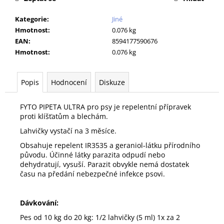
č
u
Kategorie
:
Jiné
j
Hmotnost
:
0.076 kg
e
EAN
:
8594177590676
m
Hmotnost
:
0.076 kg
e
Popis
Hodnocení
Diskuze
ROYAL
CANIN
VETERINARY
FYTO PIPETA ULTRA pro psy je repelentní přípravek
DOG
proti klíšťatům a blechám.
HYPOALLERGENIC
KONZERVA
Lahvičky vystačí na 3 měsíce.
200
G
Obsahuje repelent IR3535 a geraniol-látku přírodního
původu. Účinné látky parazita odpudí nebo
41
dehydratují, vysuší. Parazit obvykle nemá dostatek
Kč
času na předání nebezpečné infekce psovi.
Dávkování:
Pes od 10 kg do 20 kg: 1/2 lahvičky (5 ml) 1x za 2