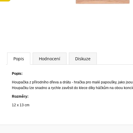
LOW FAT KONZERVA 410 G
74 Kč
Popis
Hodnocení
Diskuze
Popis:
Houpačka z přírodního dřeva a drátu - hračka pro malé papoušky, jako jsou 
Houpačku lze snadno a rychle zavěsit do klece díky háčkům na obou koncí
Rozměry:
12 x 13 cm
Z