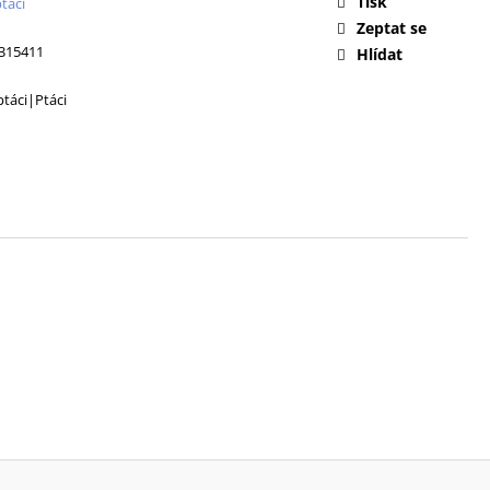
Tisk
táci
Zeptat se
315411
Hlídat
ptáci|Ptáci