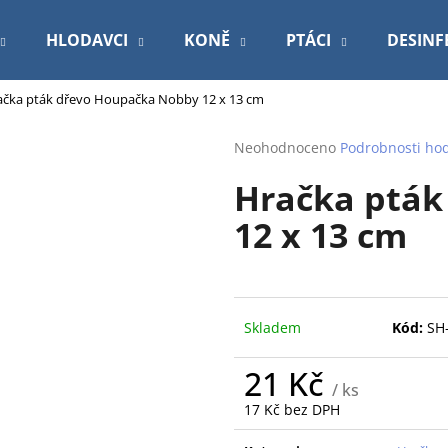
HLODAVCI
KONĚ
PTÁCI
DESINF
ačka pták dřevo Houpačka Nobby 12 x 13 cm
Co potřebujete najít?
Průměrné
Neohodnoceno
Podrobnosti ho
hodnocení
Hračka pták
produktu
HLEDAT
je
12 x 13 cm
0,0
z
5
Doporučujeme
hvězdiček.
Skladem
Kód:
SH
21 Kč
/ ks
17 Kč bez DPH
Měrná
VETEXPERT VD 4T HEPATIC DOG
PODLOŽKA 60X9
cena: