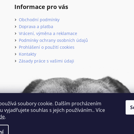
Informace pro vás
Obchodní podmínky
Doprava a platba
Vrácení, výměna a reklamace
Podmínky ochrany osobních údajů
Prohlášení o použití cookies
Kontakty
Zásady práce s vašimi údaji
používá soubory cookie. Dalším procházením
S
 vyjadřujete souhlas s jejich používáním.. Více
de
.
 vyhrazena.
ní