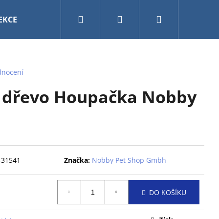
Hledat
Přihlášení
Nákupní
EKCE
VÁNOCE
AKVARISTIKA A TERARISTIKA
košík
dnocení
 dřevo Houpačka Nobby
-31541
Značka:
Nobby Pet Shop Gmbh
DO KOŠÍKU
0CM MY FRIEND BAL