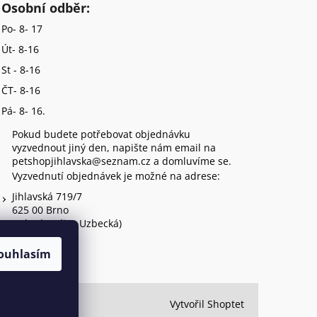
Osobní odběr:
Po- 8- 17
Út- 8-16
St - 8-16
ČT- 8-16
Pá- 8- 16.
Pokud budete potřebovat objednávku
vyzvednout jiný den, napište nám email na
petshopjihlavska@seznam.cz a domluvíme se.
Vyzvednutí objednávek je možné na adrese:
Jihlavská 719/7
625 00 Brno
(vchod z ulice Uzbecká)
ouhlasím
Vytvořil Shoptet