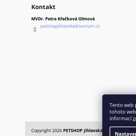
á
Kontakt
p
a
MVDr. Petra Křečková Olmová
t
petshopjihlavska
@
seznam.cz
í
Tento web 
tohoto webu
informací
z
Copyright 2026
PETSHOP Jihlavská
. Všechna práva
Nastave