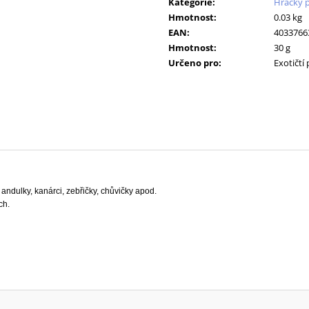
KONZERVA 400 G
10KS
Kategorie
:
Hračky p
Hmotnost
:
0.03 kg
80 Kč
86 Kč
EAN
:
4033766
Hmotnost
:
30 g
Určeno pro
:
Exotičtí 
andulky, kanárci, zebřičky, chůvičky apod.
ch.