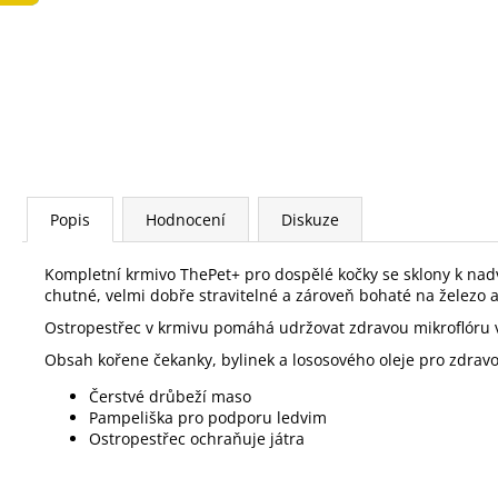
LOW FAT KONZERVA 410 G
74 Kč
Popis
Hodnocení
Diskuze
Kompletní krmivo ThePet+ pro dospělé kočky se sklony k nadvá
chutné, velmi dobře stravitelné a zároveň bohaté na železo a
Ostropestřec v krmivu pomáhá udržovat zdravou mikroflóru v
Obsah kořene čekanky, bylinek a lososového oleje pro zdravou
Čerstvé drůbeží maso
Pampeliška pro podporu ledvim
Ostropestřec ochraňuje játra