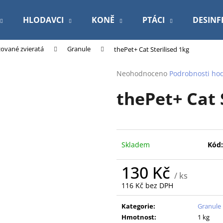
HLODAVCI
KONĚ
PTÁCI
DESINF
izované zvieratá
Granule
thePet+ Cat Sterilised 1kg
Co potřebujete najít?
Průměrné
Neohodnoceno
Podrobnosti ho
hodnocení
thePet+ Cat 
produktu
HLEDAT
je
0,0
z
5
Doporučujeme
hvězdiček.
Skladem
Kód:
130 Kč
/ ks
116 Kč bez DPH
Měrná
cena:
Kategorie
:
Granule
PODLOŽKA 60X90CM MY FRIEND BAL
ROYAL CANIN V
Hmotnost
:
1 kg