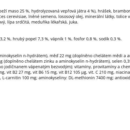
beží maso 25 %, hydrolyzovaná vepřová játra 4 %), hrášek, brambory
es cerevisiae, lněné semeno, lososový olej, minerální látky, tolic
ý, lípa srdčitá, meduňka lékařská, juka.
,2 %, hrubý popel 7,3 %, vápník 1 %, fosfor 0,8 %, sodík 0,3 %.
 aminokyselin n-hydrátem), měď 22 mg (doplněno chelátem mědi a 
g (doplněno chelátem zinku a aminokyselin n-hydrátem), selen 0
o jodičnanem vápenatým bezvodým); vitamíny, provitamíny a chemic
13 mg, vit B2 27 mg, vit B6 15 mg, vit B12 105 µg, vit. C 210 mg, ni
g, L-carnitin 100 mg; aminokyseliny: DL-methionin 7400 mg; antioxi