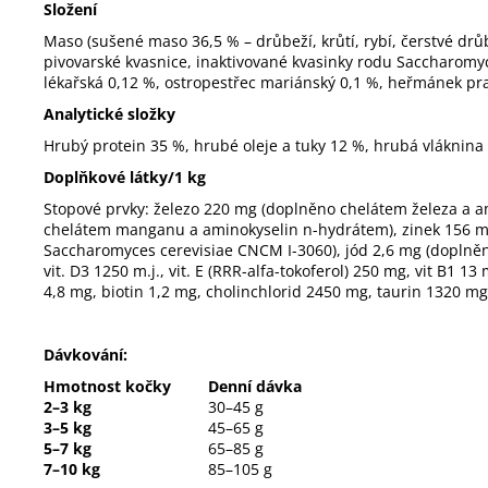
Složení
Maso (sušené maso 36,5 % – drůbeží, krůtí, rybí, čerstvé drů
pivovarské kvasnice, inaktivované kvasinky rodu Saccharomyc
lékařská 0,12 %, ostropestřec mariánský 0,1 %, heřmánek prav
Analytické složky
Hrubý protein 35 %, hrubé oleje a tuky 12 %, hrubá vláknina 3
Doplňkové látky/1 kg
Stopové prvky: železo 220 mg (doplněno chelátem železa a
chelátem manganu a aminokyselin n-hydrátem), zinek 156 m
Saccharomyces cerevisiae CNCM I-3060), jód 2,6 mg (doplněn
vit. D3 1250 m.j., vit. E (RRR-alfa-tokoferol) 250 mg, vit B1 
4,8 mg, biotin 1,2 mg, cholinchlorid 2450 mg, taurin 1320 m
Dávkování:
Hmotnost kočky
Denní dávka
2–3 kg
30–45 g
3–5 kg
45–65 g
5–7 kg
65–85 g
7–10 kg
85–105 g