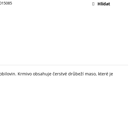
NAL GRAVY KAPSIČKY
015085
Hlídat
obilovin. Krmivo obsahuje čerstvé drůbeží maso, které je