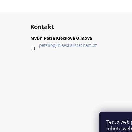
Z
á
Kontakt
p
a
MVDr. Petra Křečková Olmová
t
petshopjihlavska
@
seznam.cz
í
Tento web 
tohoto webu