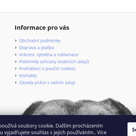
Informace pro vás
Obchodní podmínky
Doprava a platba
Vrácení, výměna a reklamace
Podmínky ochrany osobních údajů
Prohlášení o použití cookies
Kontakty
Zásady práce s vašimi údaji
používá soubory cookie. Dalším procházením
S
 vyjadřujete souhlas s jejich používáním.. Více