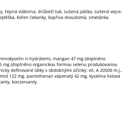
, řepná vláknina, drůbeží tuk, sušená jablka, sušená vejce,
e vojtěška, kořen čekanky, kopřiva dvoudomá, smetánka
aminokyselin n-hydrátem), mangan 47 mg (doplněno
,35 mg (doplněno organickou formou selenu produkovanou
ky definované látky s obdobnými účinky: vit. A 20500 m.j.,
acinamid 122 mg, pantothenan vápenatý 42 mg, kyselina listová
danty, konzervanty.