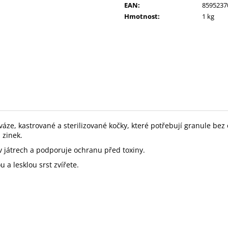
10KS
GASTROINTESTI
EAN
:
8595237
12X85 G
86 Kč
Hmotnost
:
1 kg
292 Kč
ze, kastrované a sterilizované kočky, které potřebují granule bez 
 zinek.
 játrech a podporuje ochranu před toxiny.
 a lesklou srst zvířete.