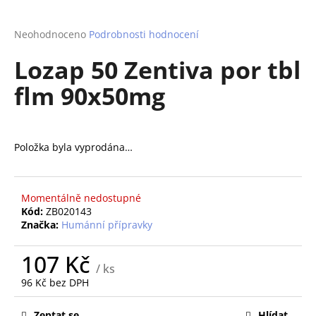
a
j
Průměrné
Neohodnoceno
Podrobnosti hodnocení
hodnocení
í
Lozap 50 Zentiva por tbl
produktu
t
je
flm 90x50mg
?
0,0
z
5
hvězdiček.
Položka byla vyprodána…
HLEDAT
Momentálně nedostupné
Kód:
ZB020143
D
Značka:
Humánní přípravky
o
p
107 Kč
/ ks
o
96 Kč bez DPH
r
Měrná
u
cena:
Zeptat se
Hlídat