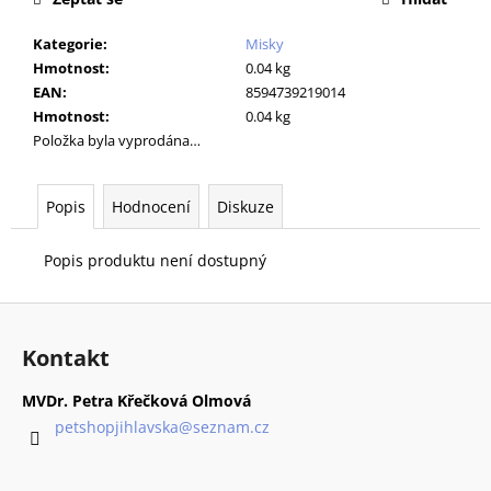
č
u
Kategorie
:
Misky
j
Hmotnost
:
0.04 kg
e
EAN
:
8594739219014
m
Hmotnost
:
0.04 kg
e
Položka byla vyprodána…
VETEXPERT
VD
Popis
Hodnocení
Diskuze
4T
HEPATIC
Popis produktu není dostupný
DOG
KONZERVA
400
Z
G
á
80
Kontakt
p
Kč
a
MVDr. Petra Křečková Olmová
t
petshopjihlavska
@
seznam.cz
í