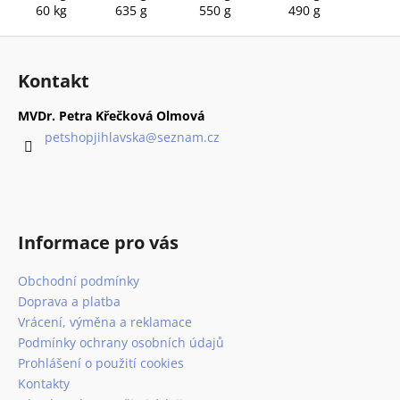
60 kg
635 g
550 g
490 g
Z
á
Kontakt
p
a
MVDr. Petra Křečková Olmová
t
petshopjihlavska
@
seznam.cz
í
Informace pro vás
Obchodní podmínky
Doprava a platba
Vrácení, výměna a reklamace
Podmínky ochrany osobních údajů
Prohlášení o použití cookies
Kontakty