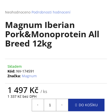
a
j
Průměrné
Neohodnoceno
Podrobnosti hodnocení
hodnocení
í
Magnum Iberian
produktu
t
je
Pork&Monoprotein All
?
0,0
z
Breed 12kg
5
hvězdiček.
HLEDAT
Skladem
Kód:
NV-174591
Značka:
Magnum
D
o
1 497 Kč
p
/ ks
o
1 337 Kč bez DPH
Měrná
r
DO KOŠÍKU
cena:
u