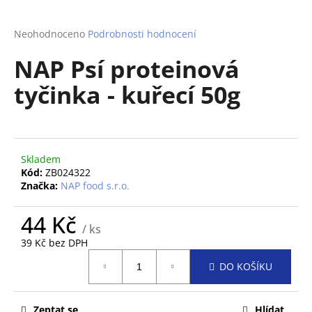
a
j
Průměrné
Neohodnoceno
Podrobnosti hodnocení
hodnocení
í
NAP Psí proteinová
produktu
t
je
tyčinka - kuřecí 50g
?
0,0
z
5
hvězdiček.
Skladem
HLEDAT
Kód:
ZB024322
Značka:
NAP food s.r.o.
44 Kč
D
/ ks
o
39 Kč bez DPH
p
Měrná
o
DO KOŠÍKU
cena:
r
u
Zeptat se
Hlídat