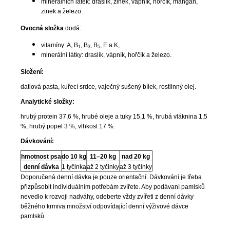
minerálních látek: draslík, zinek, vápník, hořčík, mangan,
zinek a železo.
Ovocná složka
dodá:
vitamíny: A, B
, B
, B
, E a K,
1
3
5
minerální látky: draslík, vápník, hořčík a železo.
Složení:
datlová pasta, kuřecí srdce, vaječný sušený bílek, rostlinný olej.
Analytické složky:
hrubý protein 37,6 %, hrubé oleje a tuky 15,1 %, hrubá vláknina 1,5
%, hrubý popel 3 %, vlhkost 17 %.
Dávkování:
hmotnost psa
do 10 kg
11–20 kg
nad 20 kg
denní dávka
1 tyčinka
až 2 tyčinky
až 3 tyčinky
Doporučená denní dávka je pouze orientační. Dávkování je třeba
přizpůsobit individuálním potřebám zvířete. Aby podávaní pamlsků
nevedlo k rozvoji nadváhy, odeberte vždy zvířeti z denní dávky
běžného krmiva množství odpovídající denní výživové dávce
pamlsků.