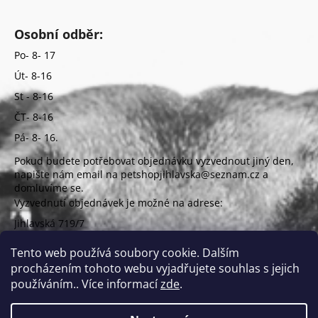
Osobní odběr:
Po- 8- 17
Út- 8-16
St - 8-16
ČT- 8-16
Pá- 8- 16.
Pokud budete potřebovat objednávku vyzvednout jiný den,
napište nám email na petshopjihlavska@seznam.cz a
domluvíme se.
Vyzvednutí objednávek je možné na adrese:
Jihlavská 719/7
625 00 Brno
(vchod z ulice Uzbecká)
Tento web používá soubory cookie. Dalším
procházením tohoto webu vyjadřujete souhlas s jejich
používáním.. Více informací
zde
.