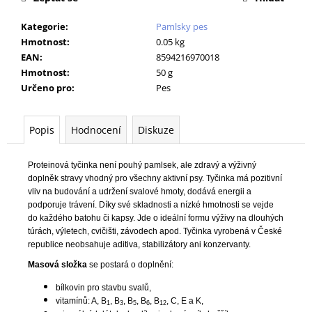
č
u
Kategorie
:
Pamlsky pes
j
Hmotnost
:
0.05 kg
e
EAN
:
8594216970018
m
Hmotnost
:
50 g
e
Určeno pro
:
Pes
ROYAL
Popis
Hodnocení
Diskuze
CANIN
VETERINARY
DOG
GASTROINTESTINAL
Proteinová tyčinka není pouhý pamlsek, ale zdravý a výživný
KONZERVA
doplněk stravy vhodný pro všechny aktivní psy. Tyčinka má pozitivní
400
vliv na budování a udržení svalové hmoty, dodává energii a
G
podporuje trávení. Díky své skladnosti a nízké hmotnosti se vejde
do každého batohu či kapsy. Jde o ideální formu výživy na dlouhých
70
Kč
túrách, výletech, cvičišti, závodech apod. Tyčinka vyrobená v České
Původně:
republice neobsahuje aditiva, stabilizátory ani konzervanty.
91
Masová složka
se postará o doplnění:
Kč
bílkovin pro stavbu svalů,
vitamínů: A, B
, B
, B
, B
, B
, C, E a K,
1
3
5
6
12