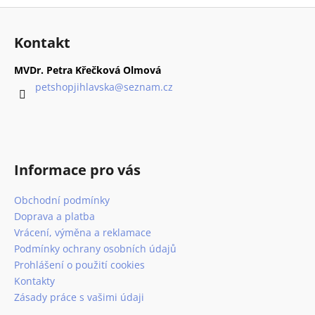
Z
á
Kontakt
p
a
MVDr. Petra Křečková Olmová
t
petshopjihlavska
@
seznam.cz
í
Informace pro vás
Obchodní podmínky
Doprava a platba
Vrácení, výměna a reklamace
Podmínky ochrany osobních údajů
Prohlášení o použití cookies
Kontakty
Zásady práce s vašimi údaji