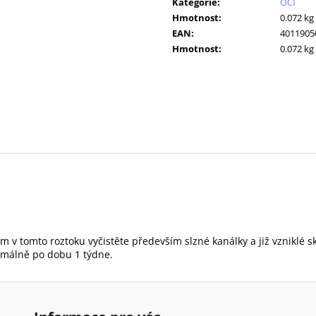
GASTROINTESTINAL KONZERVA 400 G
10KS
Kategorie
:
OČI
Hmotnost
:
0.072 kg
70 Kč
86 Kč
Původně:
91 Kč
EAN
:
4011905
Hmotnost
:
0.072 kg
 v tomto roztoku vyčistěte především slzné kanálky a již vzniklé sk
imálně po dobu 1 týdne.