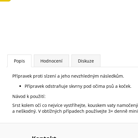
LOW FAT KONZERVA 410 G
74 Kč
Popis
Hodnocení
Diskuze
Přípravek proti slzení a jeho nevzhledným následkům.
Přípravek odstraňuje skvrny pod očima psů a koček.
Návod k použití:
Srst kolem očí co nejvíce vystříhejte, kouskem vaty namočeným
a neškodný. V obtížných případech používejte 3× denně min
Z
á