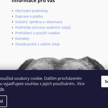
Informace pro vás
Obchodní podmínky
Doprava a platba
Vrácení, výměna a reklamace
Podmínky ochrany osobních údajů
Prohlášení o použití cookies
Kontakty
Zásady práce s vašimi údaji
používá soubory cookie. Dalším procházením
S
 vyjadřujete souhlas s jejich používáním.. Více
de
.
 vyhrazena.
ní