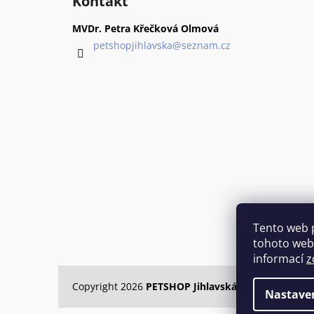
Kontakt
p
a
MVDr. Petra Křečková Olmová
t
petshopjihlavska
@
seznam.cz
í
Tento web 
tohoto webu
informací
z
Copyright 2026
PETSHOP Jihlavská
. Všechna práva
Nastave