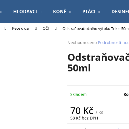
HLODAVCI
KONĚ
PTÁCI
DESINF
Péče o uši
OČI
Odstraňovač očního výtoku Trixie 50m
Co potřebujete najít?
Průměrné
Neohodnoceno
Podrobnosti ho
hodnocení
Odstraňovač 
produktu
HLEDAT
je
50ml
0,0
z
5
Doporučujeme
hvězdiček.
Skladem
Kó
70 Kč
/ ks
58 Kč bez DPH
Měrná
ROYAL CANIN VETERINARY DOG
PODLOŽKA 60X9
cena: