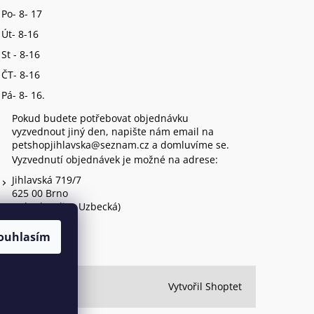
Po- 8- 17
Út- 8-16
St - 8-16
ČT- 8-16
Pá- 8- 16.
Pokud budete potřebovat objednávku
vyzvednout jiný den, napište nám email na
petshopjihlavska@seznam.cz a domluvíme se.
Vyzvednutí objednávek je možné na adrese:
Jihlavská 719/7
625 00 Brno
(vchod z ulice Uzbecká)
ouhlasím
Vytvořil Shoptet