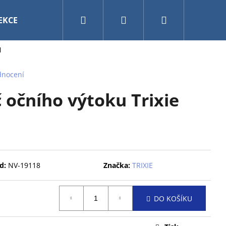
Hledat
Přihlášení
Nákupní
EKCE
VÁNOCE
AKVARISTIKA A TERARISTIKA
l
košík
dnocení
očního výtoku Trixie
d:
NV-19118
Značka:
TRIXIE
DO KOŠÍKU
0CM MY FRIEND BAL