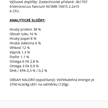
Výživové doplňky: Zootechnické přidané: 4b1707
Enterococcus faecium NCIMB 10415 2,2x10
6 CFU.
ANALYTICKÉ SLOŽKY:
Hrubý protein 38 %
Obsah tuku 16 %
Hrubý popel 8 %
Hrubá vláknina 6 %
Vlhkost 12 %
Vápník 1,3 %
Fosfor 1,1 %
Omega-6 FA 2,8 %
Omega-3 FA 0,9 %
DHA / EPA 0,3 % / 0,2 %
OBSAH KALORIÍ (vypočítaný): Vstřebatelná energie je
3760 kcal/kg (451 na odměrku (120g).
Z