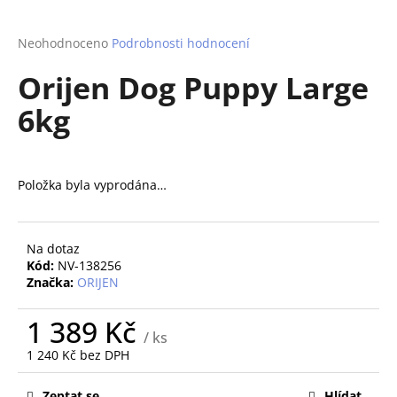
a
j
Průměrné
Neohodnoceno
Podrobnosti hodnocení
hodnocení
í
Orijen Dog Puppy Large
produktu
t
je
6kg
?
0,0
z
5
hvězdiček.
Položka byla vyprodána…
HLEDAT
Na dotaz
Kód:
NV-138256
D
Značka:
ORIJEN
o
p
1 389 Kč
/ ks
o
1 240 Kč bez DPH
r
Měrná
u
cena:
Zeptat se
Hlídat