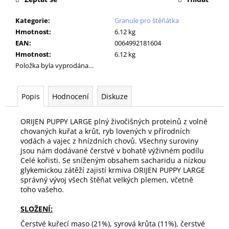
č
u
Kategorie
:
Granule pro štěňátka
j
Hmotnost
:
6.12 kg
e
EAN
:
0064992181604
m
Hmotnost
:
6.12 kg
e
Položka byla vyprodána…
PODLOŽKA
60X90CM
Popis
Hodnocení
Diskuze
MY
FRIEND
ORIJEN PUPPY LARGE plný živočišných proteinů z volně
BAL
10KS
chovaných kuřat a krůt, ryb lovených v přírodních
vodách a vajec z hnízdních chovů. Všechny suroviny
86
jsou nám dodávané čerstvé v bohatě výživném podílu
Kč
Celé kořisti. Se sníženým obsahem sacharidu a nízkou
glykemickou zátěží zajistí krmiva ORIJEN PUPPY LARGE
správný vývoj všech štěňat velkých plemen, včetně
toho vašeho.
SLOŽENÍ:
Čerstvé kuřecí maso (21%), syrová krůta (11%), čerstvé