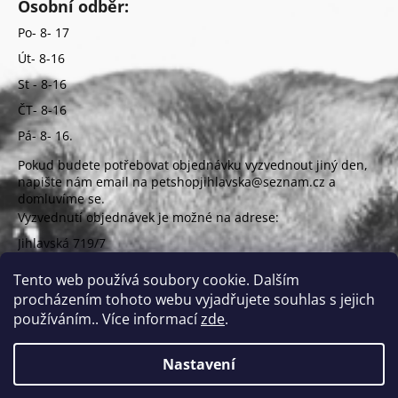
Osobní odběr:
Po- 8- 17
Út- 8-16
St - 8-16
ČT- 8-16
Pá- 8- 16.
Pokud budete potřebovat objednávku vyzvednout jiný den,
napište nám email na petshopjihlavska@seznam.cz a
domluvíme se.
Vyzvednutí objednávek je možné na adrese:
Jihlavská 719/7
625 00 Brno
(vchod z ulice Uzbecká)
Tento web používá soubory cookie. Dalším
procházením tohoto webu vyjadřujete souhlas s jejich
používáním.. Více informací
zde
.
Nastavení
Vytvořil Shoptet