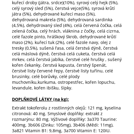
kuřecí droby (játra, srdce)(10%), syrový celý hejk (5%),
celý syrový sleď (5%), čerstvá vejce(5%), syrová krůtí
játra (5%), dehydrované kuřecí maso (5%),
dehydrovaná makrela (5%), dehydrovaná sardinka
(4,5%), dehydrovaný sleď (4%), celá červená čočka, celá
zelená čočka, celý hrách, vláknina z čočky, celá cizrna,
celé fazole pinto, hráškový škrob, dehydrované krůtí
maso (2%), kuřecí tuk (2%), celé fazole navy, olej z
tresky (0,5%), sušená řasa, celá čerstvá dýně, čerstvá
celá máslová dýně, čerstvá celá cuketa, čerstvá celá
mrkev, celá čerstvá jablka, čerstvé celé hrušky , sušený
kořen čekanky, čerstvá kapusta, čerstvý špenát,
čerstvé listy červené řepy, čerstvé listy tuřínu, celé
brusinky, celé borůvky, celé plody
muchovníku,kurkuma, ostropestřec, kořen lopuchu,
levandule, kořen ibišku, šípky.
DOPLŇKOVÉ LÁTKY (na kg):
Extrakt tokoferolu z rostlinných olejů: 121 mg, kyselina
citronová: 40 mg. Smyslové doplňky: extrakt z
rozmarýnu: 80 mg. Výživové doplňky: 3a370 Taurine:
400mg, 3b606 (Zinku: 105mg), 3b406 (Mědi: 11mg),
3a821 Vitamin B1: 9,8mg, 3a700 Vitamin E: 120IU.