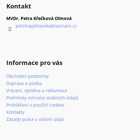
á
Kontakt
p
a
MVDr. Petra Křečková Olmová
t
petshopjihlavska
@
seznam.cz
í
Informace pro vás
Obchodní podmínky
Doprava a platba
Vrácení, výměna a reklamace
Podmínky ochrany osobních údajů
Prohlášení o použití cookies
Kontakty
Zásady práce s vašimi údaji