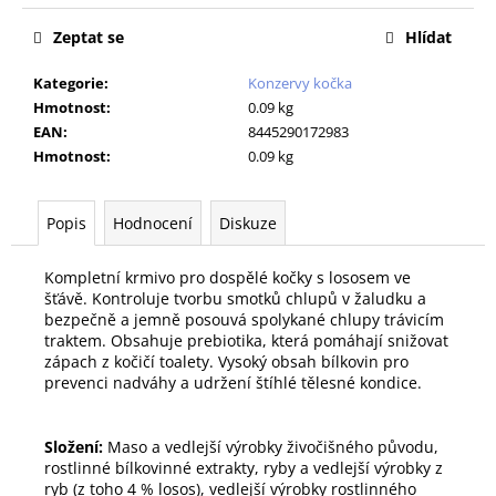
č
u
Zeptat se
Hlídat
j
e
Kategorie
:
Konzervy kočka
m
Hmotnost
:
0.09 kg
e
EAN
:
8445290172983
Hmotnost
:
0.09 kg
ROYAL
CANIN
Popis
Hodnocení
Diskuze
VETERINARY
DOG
HYPOALLERGENIC
Kompletní krmivo pro dospělé kočky s lososem ve
KONZERVA
šťávě. Kontroluje tvorbu smotků chlupů v žaludku a
200
bezpečně a jemně posouvá spolykané chlupy trávicím
G
traktem. Obsahuje prebiotika, která pomáhají snižovat
41
zápach z kočičí toalety. Vysoký obsah bílkovin pro
Kč
prevenci nadváhy a udržení štíhlé tělesné kondice.
Složení:
Maso a vedlejší výrobky živočišného původu,
rostlinné bílkovinné extrakty, ryby a vedlejší výrobky z
ryb (z toho 4 % losos), vedlejší výrobky rostlinného