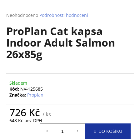
a
j
Průměrné
Neohodnoceno
Podrobnosti hodnocení
hodnocení
í
ProPlan Cat kapsa
produktu
t
je
Indoor Adult Salmon
?
0,0
z
26x85g
5
hvězdiček.
HLEDAT
Skladem
Kód:
NV-125685
Značka:
Proplan
D
o
726 Kč
p
/ ks
o
648 Kč bez DPH
Měrná
r
DO KOŠÍKU
cena:
u