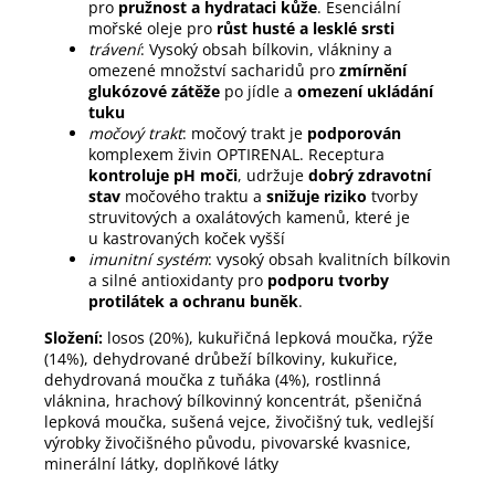
pro
pružnost a hydrataci kůže
. Esenciální
mořské oleje pro
růst husté a lesklé srsti
trávení
: Vysoký obsah bílkovin, vlákniny a
omezené množství sacharidů pro
zmírnění
glukózové zátěže
po jídle a
omezení ukládání
tuku
močový trakt
: močový trakt je
podporován
komplexem živin OPTIRENAL. Receptura
kontroluje pH moči
, udržuje
dobrý zdravotní
stav
močového traktu a
snižuje riziko
tvorby
struvitových a oxalátových kamenů, které je
u kastrovaných koček vyšší
imunitní systém
: vysoký obsah kvalitních bílkovin
a silné antioxidanty pro
podporu tvorby
protilátek a ochranu buněk
.
Složení:
losos (20%), kukuřičná lepková moučka, rýže
(14%), dehydrované drůbeží bílkoviny, kukuřice,
dehydrovaná moučka z tuňáka (4%), rostlinná
vláknina, hrachový bílkovinný koncentrát, pšeničná
lepková moučka, sušená vejce, živočišný tuk, vedlejší
výrobky živočišného původu, pivovarské kvasnice,
minerální látky, doplňkové látky