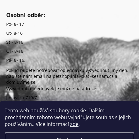
Osobní odběr:
Po- 8- 17
Út- 8-16
St - 8-16
ČT- 8-16
Pá- 8- 16.
Pokud budete potřebovat objednávku vyzvednout jiný den,
napište nám email na petshopjihlavska@seznam.cz a
domluvíme se.
Vyzvednutí objednávek je možné na adrese:
Jihlavská 719/7
625 00 Brno
(vchod z ulice Uzbecká)
Tento web používá soubory cookie. Dalším
procházením tohoto webu vyjadřujete souhlas s jejich
používáním.. Více informací
zde
.