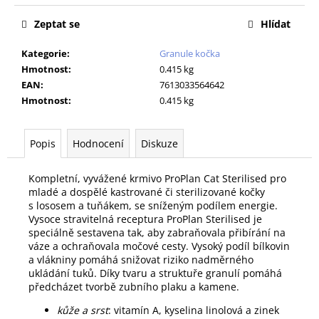
č
u
Zeptat se
Hlídat
j
e
Kategorie
:
Granule kočka
m
Hmotnost
:
0.415 kg
e
EAN
:
7613033564642
Hmotnost
:
0.415 kg
PODLOŽKA
60X90CM
Popis
Hodnocení
Diskuze
MY
FRIEND
BAL
Kompletní, vyvážené krmivo ProPlan Cat Sterilised pro
10KS
mladé a dospělé kastrované či sterilizované kočky
86
s lososem a tuňákem, se sníženým podílem energie.
Kč
Vysoce stravitelná receptura ProPlan Sterilised je
speciálně sestavena tak, aby zabraňovala přibírání na
váze a ochraňovala močové cesty. Vysoký podíl bílkovin
a vlákniny pomáhá snižovat riziko nadměrného
ukládání tuků. Díky tvaru a struktuře granulí pomáhá
předcházet tvorbě zubního plaku a kamene.
kůže a srst
: vitamín A, kyselina linolová a zinek