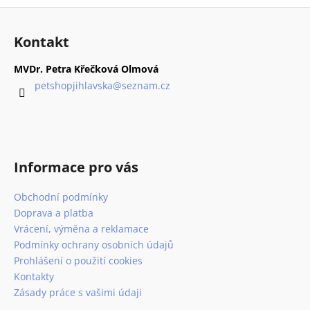
Z
á
Kontakt
p
a
MVDr. Petra Křečková Olmová
t
petshopjihlavska
@
seznam.cz
í
Informace pro vás
Obchodní podmínky
Doprava a platba
Vrácení, výměna a reklamace
Podmínky ochrany osobních údajů
Prohlášení o použití cookies
Kontakty
Zásady práce s vašimi údaji