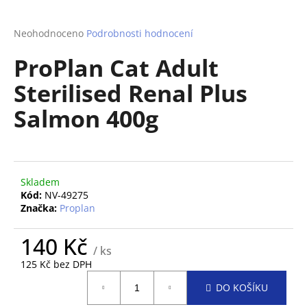
a
j
Průměrné
Neohodnoceno
Podrobnosti hodnocení
hodnocení
í
ProPlan Cat Adult
produktu
t
je
Sterilised Renal Plus
?
0,0
z
Salmon 400g
5
hvězdiček.
HLEDAT
Skladem
Kód:
NV-49275
Značka:
Proplan
D
o
140 Kč
p
/ ks
o
125 Kč bez DPH
Měrná
r
DO KOŠÍKU
cena:
u