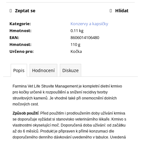
č
u
Zeptat se
Hlídat
j
e
Kategorie
:
Konzervy a kapsičky
m
Hmotnost
:
0.11 kg
e
EAN
:
8606014106480
Hmotnost
:
110 g
Určeno pro
:
Kočka
C.E.T.ZUBNÍ
PASTA
ENZYMATICKÁ
PES/KOČKA
Popis
Hodnocení
Diskuze
DRŮBEŽÍ
70G
Farmina Vet Life Struvite Management je kompletní dietní krmivo
195
pro kočky určené k rozpouštění a snížení recidivy tvorby
Kč
struvitových kamenů. Je vhodné také při onemocnění dolních
Původně:
močových cest.
277
Kč
Způsob použití
: Před použitím i prodloužením doby užívání krmiva
se doporučuje vyžádat si stanovisko veterinárního lékaře. Krmivo s
vlastnostmi okyselující moč. Doporučená doba užívání: od začátku
až do 6 měsíců. Produkt je připraven k přímé konzumaci dle
doporučeného denního dávkování uvedeného v tabulce. Uvedená