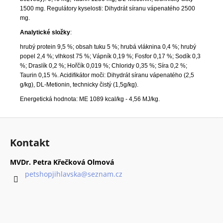
1500 mg. Regulátory kyselosti: Dihydrát síranu vápenatého 2500
mg.
Analytické složky
:
hrubý protein 9,5 %; obsah tuku 5 %; hrubá vláknina 0,4 %; hrubý
popel 2,4 %; vlhkost 75 %; Vápník 0,19 %; Fosfor 0,17 %; Sodík 0,3
%; Draslík 0,2 %; Hořčík 0,019 %; Chloridy 0,35 %; Síra 0,2 %;
Taurin 0,15 %. Acidifikátor moči: Dihydrát síranu vápenatého (2,5
g/kg), DL-Metionin, technicky čistý (1,5g/kg).
Energetická hodnota: ME 1089 kcal/kg - 4,56 MJ/kg.
Z
á
Kontakt
p
a
MVDr. Petra Křečková Olmová
t
petshopjihlavska
@
seznam.cz
í