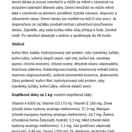
denní dávka je pouze orientační a může se měnit v závislosti na
dosažení optimální tělesné váhy. Denní množství se může měnit
také v závislosti na plemeni, prostředí, fyzické námaze, dispozici a
zdravotním stavu. Denní dávku lze rozdělit na dvě či více porcí. Je
doporučeno ze začátku produkt míchat s předchozí používanou
dietou. Zajistěte, aby vaše kočka měla vždy přístup k čisté, čerstvé
vodě. Po otevření skladujte v lednici a spotřebujte do 48 hodin.
Složení
:
kuřecí filet, batáty, hydrolyzovaný rybí protein, ryby (sardinky, tuňák),
kuřecí játra, vařená slepičí vejce, rybí olej, kuřecí tuk, semínka
quinoi, chlorid draselný, chlorid sodný, dihydrát síranu vápenatého,
hrachová vláknina, fruktooligosaccharidy, kvasnicový extrakt (zdroj
mannan-oligosacharidů), sušené pivovarské kvasnice, glukosamin.
Zdroj proteinů: kuřecí filet, hydrolyzovaný rybí protein, ryby
(sardinky, tuňák), kuřecí játra, vařená slepičí vejce.
Doplňkové látky na 1 kg:
nutriční doplňkové látky:
Vitamín A 4300 mj; Vitamín D3 170 mj; Vitamín E 160 mg; Zinek
(chelát zinku hydroxy analogu methioninu): 37,3 mg; Mangan
(chelát manganu hydroxy analogu methioninu): 18,7 mg; Železo
(chelátová forma Železa(II), hydrát): 3,3 mg; Měď (chelát mědi
hydroxy analogu methioninu): 3,1 mg; Jód (jodičnan vápenatý
bezvodý): 0,46 mg; Taurin 1250 mg; DL-Metionin, technicky čistý