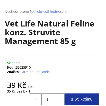
a
j
Průměrné
Neohodnoceno
Podrobnosti hodnocení
hodnocení
í
Vet Life Natural Feline
produktu
t
je
konz. Struvite
?
0,0
z
Management 85 g
5
hvězdiček.
HLEDAT
Skladem
Kód:
ZB025910
Značka:
Farmina Pet Foods
D
o
39 Kč
p
/ ks
o
35 Kč bez DPH
Měrná
r
DO KOŠÍKU
cena:
u