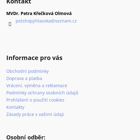
Kontakt
p
a
MVDr. Petra Křečková Olmová
t
petshopjihlavska
@
seznam.cz
í
Informace pro vás
Obchodní podmínky
Doprava a platba
Vrácení, výměna a reklamace
Podmínky ochrany osobních údajů
Prohlášení o použití cookies
Kontakty
Zásady práce s vašimi údaji
Osobní odběr: