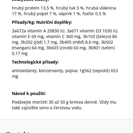
hrubý protein 13,5 %, hrubý tuk 3 %, hrubá vláknina
17 %, hrubý popel 7 %, vápník 1 %, fosfor 0,5 %
Přísady/kg:
Nutriční doplňky:
3a672a vitamín A 20830 IU, 3a671 vitamín D3 1030 IU,
vitamín E 69 mg, vitamín C 360 mg, 3b103 (železo) 86
mg, 3b202 (jód) 1,7 mg, 3b405 (měď) 8,6 mg, 3b502
(mangan) 64 mg, 3b603 (zinek) 60 mg, 3b801 (selen)
0,17 mg
Technologické přísady:
antioxidanty, konzervanty, pojiva: 1g562 (sepiolit) 653
mg
Návod k použití:
Podávejte morčeti 30 až 50 g krmiva denně. Vždy mu
také zajistěte seno a čerstvou vodu.
Z
á