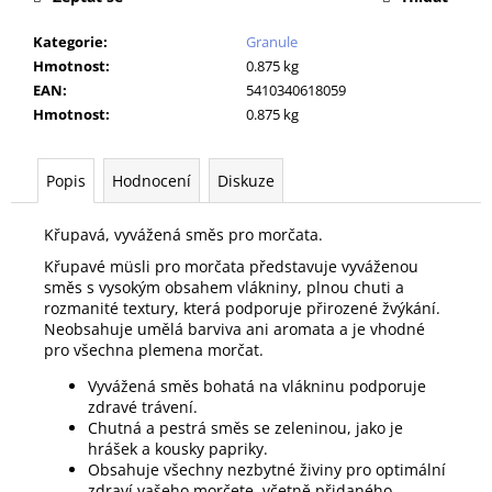
č
u
Kategorie
:
Granule
j
Hmotnost
:
0.875 kg
e
EAN
:
5410340618059
m
Hmotnost
:
0.875 kg
e
Popis
Hodnocení
Diskuze
ROYAL
CANIN
VETERINARY
Křupavá, vyvážená směs pro morčata.
CAT
GASTROINTESTINAL
Křupavé müsli pro morčata představuje vyváženou
GRAVY
směs s vysokým obsahem vlákniny, plnou chuti a
KAPSIČKY
rozmanité textury, která podporuje přirozené žvýkání.
12X85
Neobsahuje umělá barviva ani aromata a je vhodné
G
pro všechna plemena morčat.
292
Kč
Vyvážená směs bohatá na vlákninu podporuje
zdravé trávení.
Chutná a pestrá směs se zeleninou, jako je
hrášek a kousky papriky.
Obsahuje všechny nezbytné živiny pro optimální
zdraví vašeho morčete, včetně přidaného