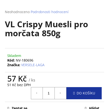
a
j
Průměrné
Neohodnoceno
Podrobnosti hodnocení
hodnocení
í
VL Crispy Muesli pro
produktu
t
je
morčata 850g
?
0,0
z
5
hvězdiček.
Skladem
HLEDAT
Kód:
NV-180696
Značka:
VERSELE-LAGA
57 Kč
D
/ ks
o
51 Kč bez DPH
p
Měrná
o
DO KOŠÍKU
cena:
r
u
Zeptat se
Hlídat