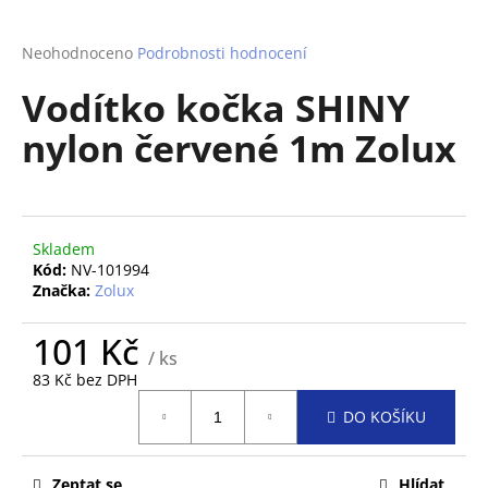
a
j
Průměrné
Neohodnoceno
Podrobnosti hodnocení
hodnocení
í
Vodítko kočka SHINY
produktu
t
je
nylon červené 1m Zolux
?
0,0
z
5
hvězdiček.
Skladem
HLEDAT
Kód:
NV-101994
Značka:
Zolux
101 Kč
D
/ ks
o
83 Kč bez DPH
p
Měrná
o
DO KOŠÍKU
cena:
r
u
Zeptat se
Hlídat