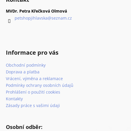
p
a
MVDr. Petra Křečková Olmová
t
petshopjihlavska
@
seznam.cz
í
Informace pro vás
Obchodní podmínky
Doprava a platba
Vrácení, výměna a reklamace
Podmínky ochrany osobních údajů
Prohlášení o použití cookies
Kontakty
Zásady práce s vašimi údaji
Osobní odběr: