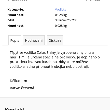
č
u
Kategorie
:
Vodítka
j
Hmotnost
:
0.028 kg
e
EAN
:
3336026200238
m
Hmotnost
:
0.028 kg
e
Popis
Hodnocení
Diskuze
PODLOŽKA
60X90CM
MY
Třpytivé vodítko Zolux Shiny je vyrobeno z nylonu a
FRIEND
měří 1 m. Je určeno speciálně pro kočky. Je doplněno o
BAL
praktickou kovovou karabinu, díky které můžete
10KS
vodítko snadno připnout k obojku nebo postroji.
86
Kč
Délka: 1 m
Barva: červená
Z
á
Kontakt