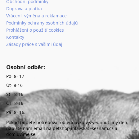
Obchodní podmínky
a
Doprava a platba
j
Vrácení, výměna a reklamace
í
Podmínky ochrany osobních údajů
Prohlášení o použití cookies
t
Kontakty
?
Zásady práce s vašimi údaji
Osobní odběr:
HLEDAT
Po- 8- 17
Út- 8-16
St - 8-16
D
ČT- 8-16
o
p
Pá- 8- 16.
o
Pokud budete potřebovat objednávku vyzvednout jiný den,
r
napište nám email na petshopjihlavska@seznam.cz a
u
domluvíme se.