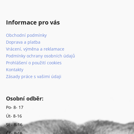
k
y
v
Informace pro vás
ý
p
Obchodní podmínky
i
Doprava a platba
s
Vrácení, výměna a reklamace
u
Podmínky ochrany osobních údajů
Prohlášení o použití cookies
Kontakty
Zásady práce s vašimi údaji
Osobní odběr:
Po- 8- 17
Út- 8-16
St - 8-16
ČT- 8-16