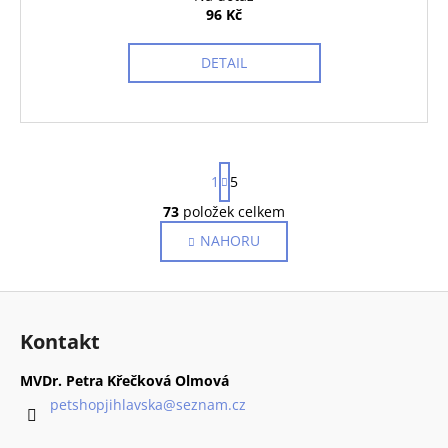
96 Kč
DETAIL
S
1
5
t
r
73
položek celkem
O
á
v
NAHORU
n
l
k
o
á
Z
v
d
á
á
a
Kontakt
n
p
c
í
í
a
MVDr. Petra Křečková Olmová
p
t
petshopjihlavska
@
seznam.cz
r
í
v