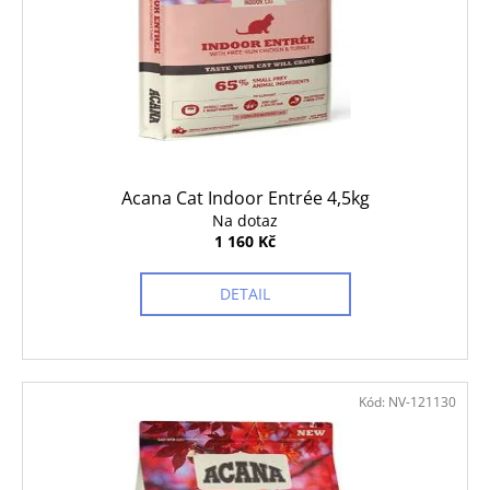
č
u
j
e
m
e
PODLOŽKA
Acana Cat Indoor Entrée 4,5kg
60X90CM
Na dotaz
MY
1 160 Kč
FRIEND
BAL
10KS
DETAIL
86
Kč
Kód:
NV-121130