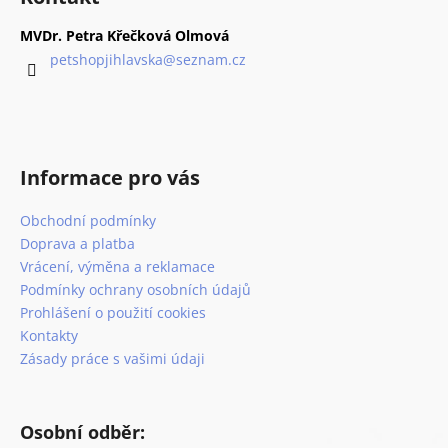
č
d
p
u
a
a
MVDr. Petra Křečková Olmová
j
c
t
petshopjihlavska
@
seznam.cz
e
í
í
m
p
e
r
v
k
ROYAL
Informace pro vás
y
CANIN
v
VETERINARY
Obchodní podmínky
ý
DOG
HYPOALLERGENIC
p
Doprava a platba
KONZERVA
i
Vrácení, výměna a reklamace
200
s
Podmínky ochrany osobních údajů
G
u
Prohlášení o použití cookies
41
Kč
Kontakty
Zásady práce s vašimi údaji
Osobní odběr: