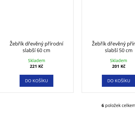
Žebřík dřevěný přírodní
Žebřík dřevěný pří
slabší 60 cm
slabší 50 cm
Skladem
Skladem
221 Kč
201 Kč
DO KOŠÍKU
DO KOŠÍKU
6
položek celke
O
v
l
á
d