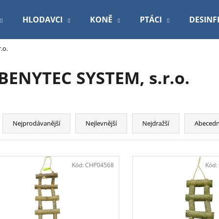
HLODAVCI
KONĚ
PTÁCI
DESINF
.o.
Co potřebujete najít?
BENYTEC SYSTEM, s.r.o.
HLEDAT
Ř
a
Nejprodávanější
Nejlevnější
Nejdražší
Abeced
Doporučujeme
z
e
V
n
ý
Kód:
CHP04568
Kód:
í
p
p
i
r
s
o
PODLOŽKA 60X90CM MY FRIEND BAL
ROYAL CANIN V
p