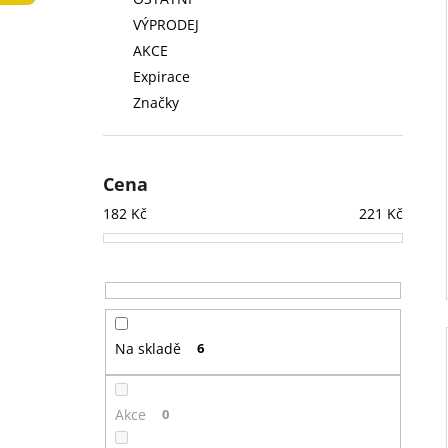
LOW FAT KONZERVA 410 G
l
VÝPRODEJ
74 Kč
AKCE
Expirace
Značky
Cena
182
Kč
221
Kč
Na skladě
6
Akce
0