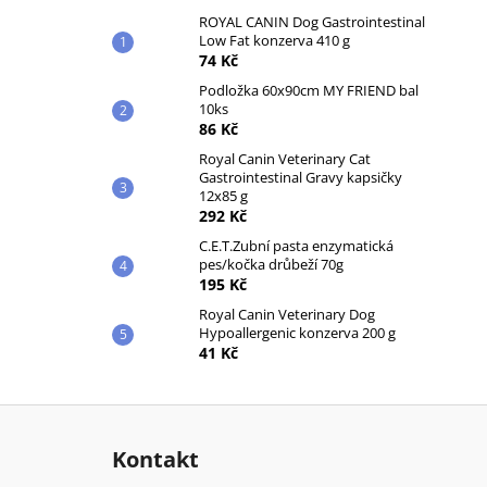
ROYAL CANIN Dog Gastrointestinal
Low Fat konzerva 410 g
74 Kč
Podložka 60x90cm MY FRIEND bal
10ks
86 Kč
Royal Canin Veterinary Cat
Gastrointestinal Gravy kapsičky
12x85 g
292 Kč
C.E.T.Zubní pasta enzymatická
pes/kočka drůbeží 70g
195 Kč
Royal Canin Veterinary Dog
Hypoallergenic konzerva 200 g
41 Kč
Z
á
Kontakt
p