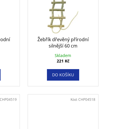
NAL GRAVY KAPSIČKY
rodní
Žebřík dřevěný přírodní
silnější 60 cm
Skladem
221 Kč
DO KOŠÍKU
CHP04519
Kód:
CHP04518