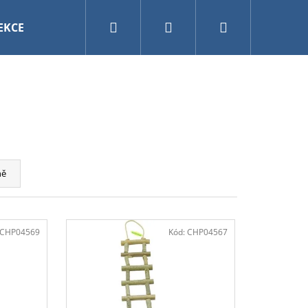
Hledat
Přihlášení
Nákupní
EKCE
VÁNOCE
AKVARISTIKA A TERARISTIKA
košík
ně
CHP04569
Kód:
CHP04567
ETERINARY CAT