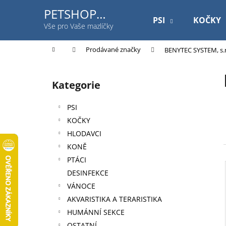
K
Přejít
PETSHOP
na
o
PSI
KOČKY
Jihlavská
obsah
Zpět
Zpět
Vše pro Vaše mazlíčky
š
do
do
í
Domů
Prodávané značky
BENYTEC SYSTEM, s.r
k
obchodu
obchodu
P
o
Kategorie
Přeskočit
s
kategorie
t
PSI
r
KOČKY
a
HLODAVCI
n
KONĚ
n
PTÁCI
í
DESINFEKCE
p
VÁNOCE
a
AKVARISTIKA A TERARISTIKA
n
HUMÁNNÍ SEKCE
ROYAL CANIN DOG GASTROINTESTINAL
e
OSTATNÍ