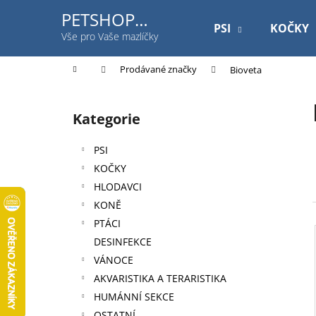
K
Přejít
PETSHOP
na
o
PSI
KOČKY
Jihlavská
obsah
Zpět
Zpět
Vše pro Vaše mazlíčky
š
do
do
í
Domů
Prodávané značky
Bioveta
k
obchodu
obchodu
P
o
Kategorie
Přeskočit
s
kategorie
t
PSI
r
KOČKY
a
HLODAVCI
n
KONĚ
n
PTÁCI
í
DESINFEKCE
p
VÁNOCE
a
AKVARISTIKA A TERARISTIKA
n
HUMÁNNÍ SEKCE
ROYAL CANIN DOG GASTROINTESTINAL
e
OSTATNÍ