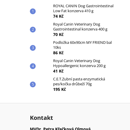
ROYAL CANIN Dog Gastrointestinal
Low Fat konzerva 410 g
74 Kč
Royal Canin Veterinary Dog
Gastrointestinal konzerva 400 g
70 Kč
Podložka 60x90cm MY FRIEND bal
10ks
86 Kč
Royal Canin Veterinary Dog
Hypoallergenic konzerva 200 g
41 Kč
C.E.T.Zubní pasta enzymatická
pes/kočka drůbeží 70g
195 Kč
Z
á
Kontakt
p
a
MVDr. Petra Křečková Olmová