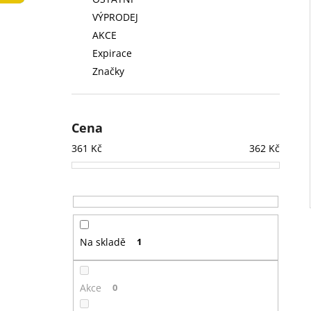
LOW FAT KONZERVA 410 G
l
VÝPRODEJ
74 Kč
AKCE
Expirace
Značky
Cena
361
Kč
362
Kč
Na skladě
1
Akce
0