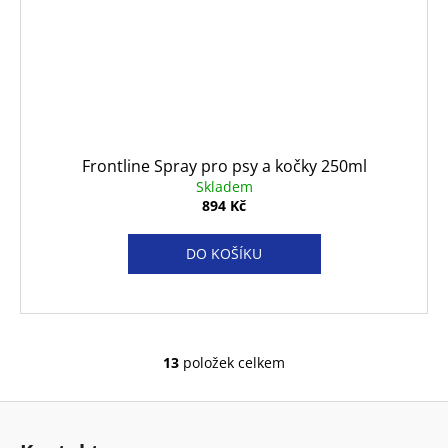
Frontline Spray pro psy a kočky 250ml
Skladem
894 Kč
DO KOŠÍKU
13
položek celkem
O
v
Z
l
á
á