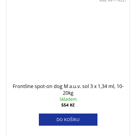
Kód:
NV-119227
Frontline spot-on dog M a.u.v. sol 3 x 1,34 ml, 10-
20kg
Skladem
554 Kč
DO KOŠÍKU