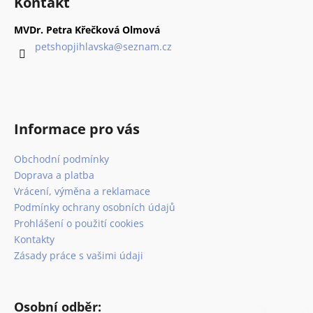
Kontakt
d
p
a
a
MVDr. Petra Křečková Olmová
c
t
petshopjihlavska
@
seznam.cz
í
í
p
r
v
k
Informace pro vás
y
v
Obchodní podmínky
ý
p
Doprava a platba
i
Vrácení, výměna a reklamace
s
Podmínky ochrany osobních údajů
u
Prohlášení o použití cookies
Kontakty
Zásady práce s vašimi údaji
Osobní odběr: