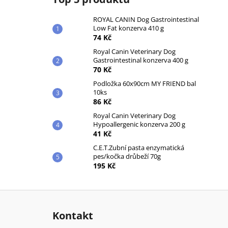
ROYAL CANIN Dog Gastrointestinal
Low Fat konzerva 410 g
74 Kč
Royal Canin Veterinary Dog
Gastrointestinal konzerva 400 g
70 Kč
Podložka 60x90cm MY FRIEND bal
10ks
86 Kč
Royal Canin Veterinary Dog
Hypoallergenic konzerva 200 g
41 Kč
C.E.T.Zubní pasta enzymatická
pes/kočka drůbeží 70g
195 Kč
Z
á
Kontakt
p