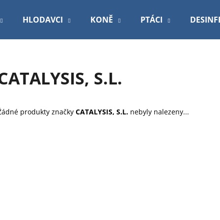
HLODAVCI
KONĚ
PTÁCI
DESINF
Co potřebujete najít?
CATALYSIS, S.L.
HLEDAT
Žádné produkty značky
CATALYSIS, S.L.
nebyly nalezeny...
Doporučujeme
ROYAL CANIN VETERINARY DOG
PODLOŽKA 60X9