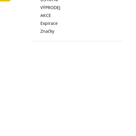
LOW FAT KONZERVA 410 G
l
VÝPRODEJ
74 Kč
AKCE
Expirace
Značky