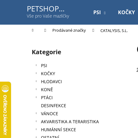
K
Přejít
PETSHOP
na
o
PSI
KOČKY
Jihlavská
obsah
Zpět
Zpět
Vše pro Vaše mazlíčky
š
do
do
í
Domů
Prodávané značky
CATALYSIS, S.L.
k
obchodu
obchodu
P
o
Kategorie
Přeskočit
s
kategorie
t
PSI
r
KOČKY
a
HLODAVCI
n
KONĚ
n
PTÁCI
í
DESINFEKCE
p
VÁNOCE
a
AKVARISTIKA A TERARISTIKA
n
HUMÁNNÍ SEKCE
ROYAL CANIN DOG GASTROINTESTINAL
e
OSTATNÍ