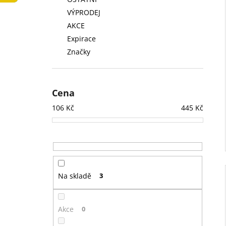
LOW FAT KONZERVA 410 G
l
VÝPRODEJ
74 Kč
AKCE
Expirace
Značky
Cena
106
Kč
445
Kč
Na skladě
3
Akce
0