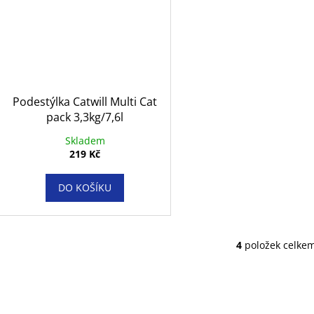
Podestýlka Catwill Multi Cat
pack 3,3kg/7,6l
Skladem
219 Kč
DO KOŠÍKU
4
položek celke
O
v
l
á
d