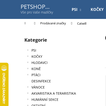
K
Přejít
PETSHOP
na
o
PSI
KOČKY
Jihlavská
obsah
Zpět
Zpět
Vše pro Vaše mazlíčky
š
do
do
í
Domů
Prodávané značky
Catwill
k
obchodu
obchodu
P
o
Kategorie
Přeskočit
s
kategorie
t
PSI
r
KOČKY
a
HLODAVCI
n
KONĚ
n
PTÁCI
í
DESINFEKCE
p
VÁNOCE
a
AKVARISTIKA A TERARISTIKA
n
HUMÁNNÍ SEKCE
ROYAL CANIN DOG GASTROINTESTINAL
e
OSTATNÍ