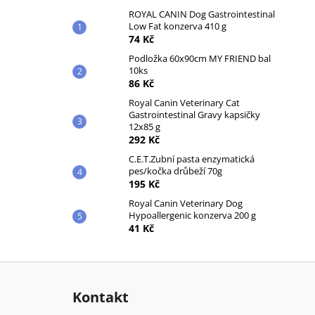
ROYAL CANIN Dog Gastrointestinal
Low Fat konzerva 410 g
74 Kč
Podložka 60x90cm MY FRIEND bal
10ks
86 Kč
Royal Canin Veterinary Cat
Gastrointestinal Gravy kapsičky
12x85 g
292 Kč
C.E.T.Zubní pasta enzymatická
pes/kočka drůbeží 70g
195 Kč
Royal Canin Veterinary Dog
Hypoallergenic konzerva 200 g
41 Kč
Z
á
Kontakt
p