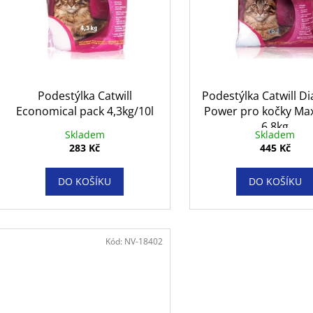
10KS
GASTROINTESTI
d
12X85 G
r
86 Kč
u
o
292 Kč
k
d
t
u
ů
k
Podestýlka Catwill
Podestýlka Catwill 
t
Economical pack 4,3kg/10l
Power pro kočky Max
ů
6,8kg
Skladem
Skladem
283 Kč
445 Kč
DO KOŠÍKU
DO KOŠÍKU
Kód:
NV-18402