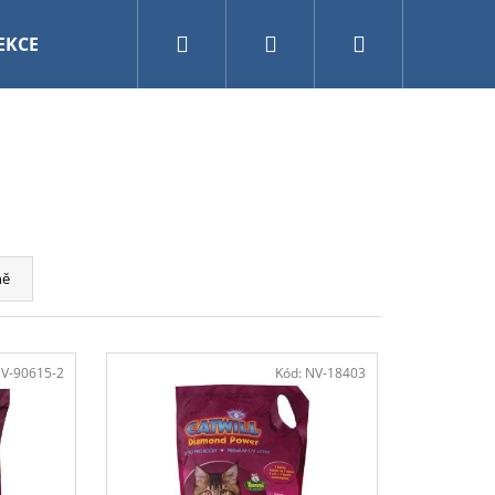
Hledat
Přihlášení
Nákupní
EKCE
VÁNOCE
AKVARISTIKA A TERARISTIKA
košík
ně
V-90615-2
Kód:
NV-18403
ETERINARY CAT