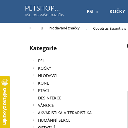
K
Přejít
PETSHOP
na
o
PSI
KOČKY
Jihlavská
obsah
Zpět
Zpět
Vše pro Vaše mazlíčky
š
do
do
í
Domů
Prodávané značky
Covetrus Essentials
k
obchodu
obchodu
P
o
Kategorie
Přeskočit
s
kategorie
t
PSI
r
KOČKY
a
HLODAVCI
n
KONĚ
n
PTÁCI
í
DESINFEKCE
p
VÁNOCE
a
AKVARISTIKA A TERARISTIKA
n
HUMÁNNÍ SEKCE
ROYAL CANIN DOG GASTROINTESTINAL
e
OSTATNÍ