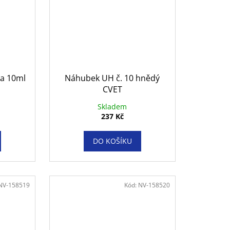
ta 10ml
Náhubek UH č. 10 hnědý
CVET
Skladem
237 Kč
DO KOŠÍKU
NV-158519
Kód:
NV-158520