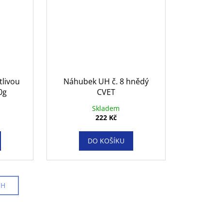
tlivou
Náhubek UH č. 8 hnědý
0g
CVET
Skladem
222 Kč
DO KOŠÍKU
CH