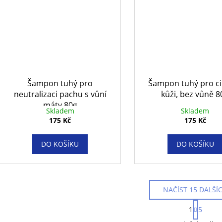
Šampon tuhý pro
Šampon tuhý pro ci
neutralizaci pachu s vůní
kůži, bez vůně 8
máty 80g
Skladem
Skladem
175 Kč
175 Kč
DO KOŠÍKU
DO KOŠÍKU
NAČÍST 15 DALŠÍ
S
1
5
t
O