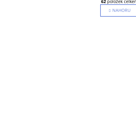
r
62
položek celke
v
á
NAHORU
l
n
k
á
o
d
v
a
á
c
n
í
í
p
r
v
k
y
v
ý
p
i
s
u