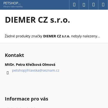
K
Přejít
PETSHOP
Hledat
Náku
M
Přihlášení
Jihlavská
na
o
Vše pro Vaše mazlíčky
obsah
Zpět
Zpět
košík
š
DIEMER CZ s.r.o.
í
C
k
o
Žádné produkty značky
DIEMER CZ s.r.o.
nebyly nalezeny...
p
o
Z
t
á
Kontakt
ř
p
e
a
MVDr. Petra Křečková Olmová
b
t
petshopjihlavska
@
seznam.cz
u
í
j
e
t
Informace pro vás
e
n