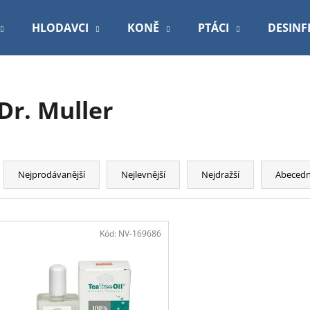
HLODAVCI
KONĚ
PTÁCI
DESINF
Co potřebujete najít?
Dr. Muller
HLEDAT
Ř
a
Nejprodávanější
Nejlevnější
Nejdražší
Abeced
Doporučujeme
z
e
V
n
ý
Kód:
NV-169686
í
p
p
i
r
s
o
VETEXPERT VD 4T HEPATIC DOG
PODLOŽKA 60X9
p