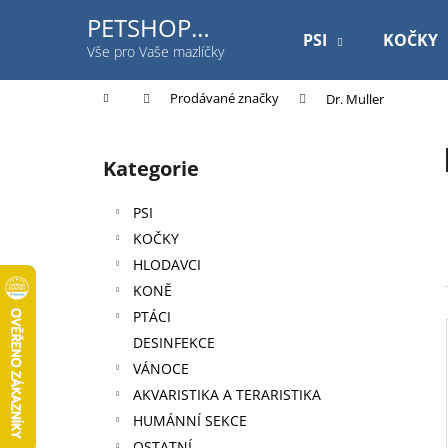
K
Přejít
PETSHOP
na
o
PSI
KOČKY
Jihlavská
obsah
Zpět
Zpět
Vše pro Vaše mazlíčky
š
do
do
í
Domů
Prodávané značky
Dr. Muller
k
obchodu
obchodu
P
o
Kategorie
Přeskočit
s
kategorie
t
PSI
r
KOČKY
a
HLODAVCI
n
KONĚ
n
PTÁCI
í
DESINFEKCE
p
VÁNOCE
a
AKVARISTIKA A TERARISTIKA
n
HUMÁNNÍ SEKCE
ROYAL CANIN DOG GASTROINTESTINAL
e
OSTATNÍ