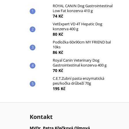
ROYAL CANIN Dog Gastrointestinal
Low Fat konzerva 410 g
74 Kč
VetExpert VD 4T Hepatic Dog
konzerva 400 g
80 Kč
Podložka 60x90cm MY FRIEND bal
10ks
86 Kč
Royal Canin Veterinary Dog
Gastrointestinal konzerva 400 g
70 Kč
C.E.T.Zubní pasta enzymatická
pes/kočka drůbeží 70g
195 Kč
Z
á
Kontakt
p
a
MVDr. Petra Křečková Olmová