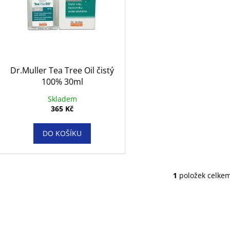
KONZERVA 400 G
10KS
d
r
80 Kč
86 Kč
u
o
k
d
t
u
ů
k
Dr.Muller Tea Tree Oil čistý
t
100% 30ml
ů
Skladem
365 Kč
DO KOŠÍKU
1
položek celke
O
v
l
á
d