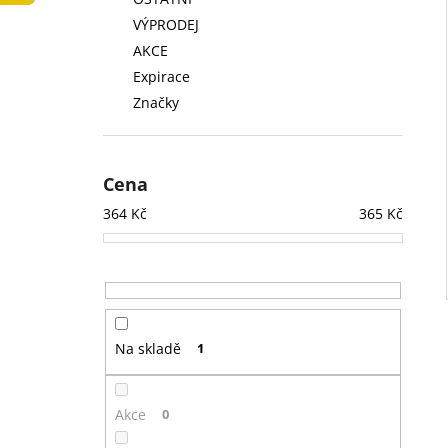
LOW FAT KONZERVA 410 G
l
VÝPRODEJ
74 Kč
AKCE
Expirace
Značky
Cena
364
Kč
365
Kč
Na skladě
1
Akce
0