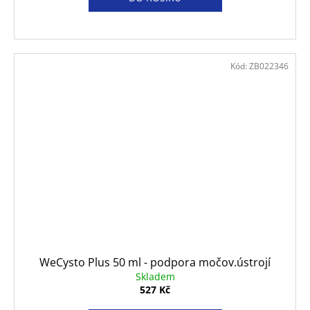
Kód:
ZB022346
WeCysto Plus 50 ml - podpora močov.ústrojí
Skladem
527 Kč