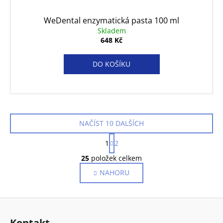
WeDental enzymatická pasta 100 ml
Skladem
648 Kč
DO KOŠÍKU
NAČÍST 10 DALŠÍCH
S
1
2
t
O
r
25
položek celkem
v
á
NAHORU
l
n
k
á
o
d
Z
v
a
á
á
c
Kontakt
n