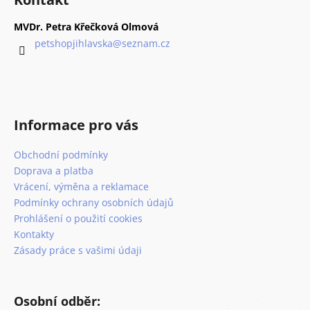
p
í
í
p
a
MVDr. Petra Křečková Olmová
r
t
petshopjihlavska
@
seznam.cz
v
í
k
y
v
ý
Informace pro vás
p
i
Obchodní podmínky
s
Doprava a platba
u
Vrácení, výměna a reklamace
Podmínky ochrany osobních údajů
Prohlášení o použití cookies
Kontakty
Zásady práce s vašimi údaji
Osobní odběr: