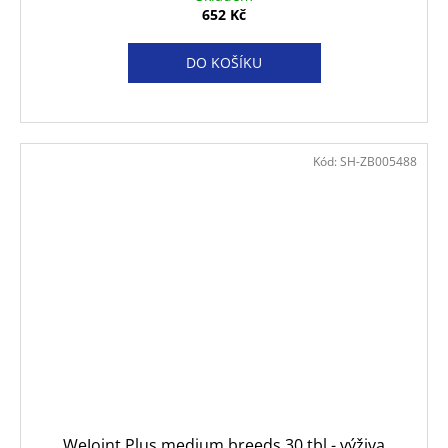
652 Kč
DO KOŠÍKU
Kód:
SH-ZB005488
WeJoint Plus medium breeds 30 tbl - výživa