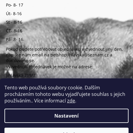
Po- 8- 17
Út- 8-16
St - 8-16
ČT- 8-16
Pá- 8- 16.
Pokud budete potřebovat objednávku vyzvednout jiný den,
napište nám email na petshopjihlavska@seznam.cz a
domluvíme se.
Vyzvednutí objednávek je možné na adrese:
Jihlavská 719/7
625 00 Brno
(vchod z ulice Uzbecká)
Tento web používá soubory cookie. Dalším
procházením tohoto webu vyjadřujete souhlas s jejich
používáním.. Více informací
zde
.
Nastavení
Vytvořil Shoptet
Copyright 2026
PETSHOP Jihlavská
. Všechna práva