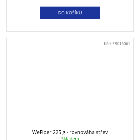
DO KOŠÍKU
Kód:
ZB016061
WeFiber 225 g - rovnováha střev
Skladem