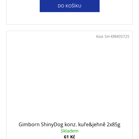
DO KOŠÍKU
Kód:
SH-KRM05725
Gimborn ShinyDog konz. kuře&jehně 2x85g
Skladem
61 Kč