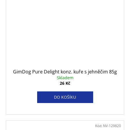
GimDog Pure Delight konz. kuře s jehněčim 85g
Skladem
26 Kč
DO KOŠÍKU
Kód:
NV-129820