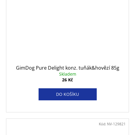
GimDog Pure Delight konz. tuňák&hovězí 85g
Skladem
26 Kč
DO KOŠÍKU
Kód:
NV-129821