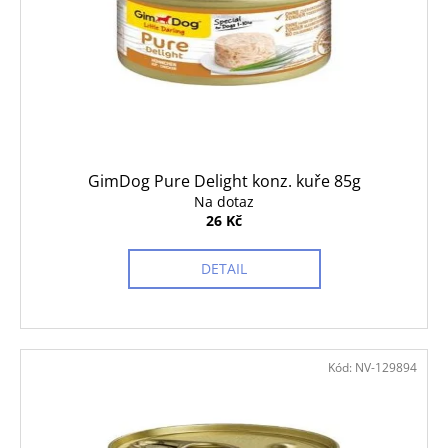
č
u
j
e
m
e
ROYAL
GimDog Pure Delight konz. kuře 85g
CANIN
Na dotaz
VETERINARY
26 Kč
DOG
HYPOALLERGENIC
KONZERVA
DETAIL
200
G
41
Kč
Kód:
NV-129894