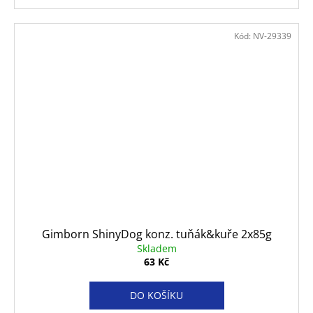
Kód:
NV-29339
Gimborn ShinyDog konz. tuňák&kuře 2x85g
Skladem
63 Kč
DO KOŠÍKU