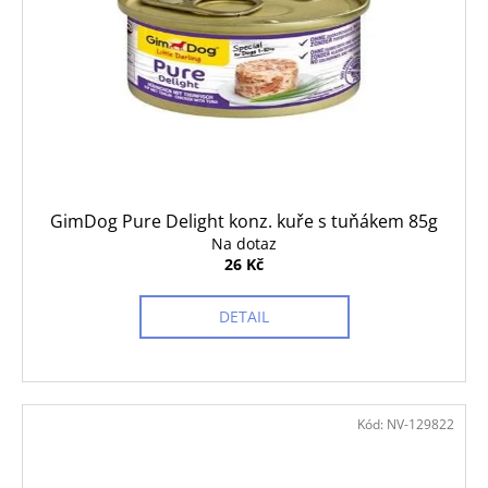
GimDog Pure Delight konz. kuře s tuňákem 85g
Na dotaz
26 Kč
DETAIL
Kód:
NV-129822