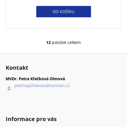
DO KOŠÍKU
12
položek celkem
O
v
Z
l
á
á
Kontakt
d
p
a
a
MVDr. Petra Křečková Olmová
c
t
petshopjihlavska
@
seznam.cz
í
í
p
r
v
k
Informace pro vás
y
v