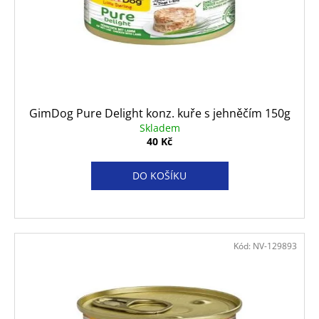
d
r
a
u
o
j
k
d
í
t
u
t
ů
k
?
t
GimDog Pure Delight konz. kuře s jehněčím 150g
ů
Skladem
40 Kč
HLEDAT
DO KOŠÍKU
D
o
Kód:
NV-129893
p
o
r
u