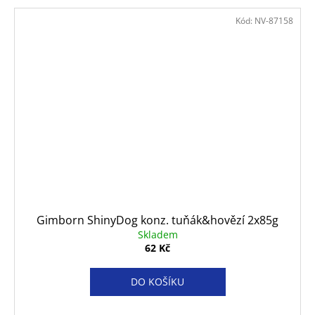
Kód:
NV-87158
Gimborn ShinyDog konz. tuňák&hovězí 2x85g
Skladem
62 Kč
DO KOŠÍKU