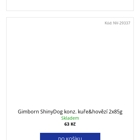
Kód:
NV-29337
Gimborn ShinyDog konz. kuře&hovězí 2x85g
Skladem
63 Kč
DO KOŠÍKU