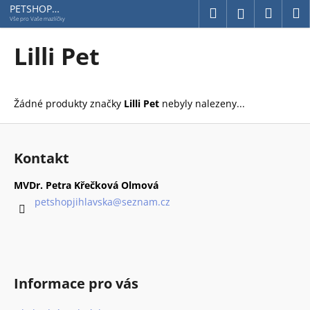
K
Přejít
PETSHOP
Hledat
Náku
M
Přihlášení
Jihlavská
na
o
Vše pro Vaše mazlíčky
obsah
Zpět
Zpět
košík
š
Lilli Pet
í
C
k
o
Žádné produkty značky
Lilli Pet
nebyly nalezeny...
p
o
Z
t
á
Kontakt
ř
p
e
a
MVDr. Petra Křečková Olmová
b
t
petshopjihlavska
@
seznam.cz
u
í
j
e
t
Informace pro vás
e
n