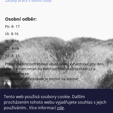
Zásady práce s vašimi údaji
Osobní odběr:
Po- 8- 17
Út- 8-16
St - 8-16
ČT- 8-16
Pá- 8- 16.
Pokud budete potřebovat objednávku vyzvednout jiný den,
napište nám email na petshopjihlavska@seznam.cz a
domluvíme se.
Vyzvednutí objednávek je možné na adrese:
Jihlavská 719/7
625 00 Brno
(vchod z ulice Uzbecká)
Tento web používá soubory cookie. Dalším
procházením tohoto webu vyjadřujete souhlas s jejich
používáním.. Více informací
zde
.