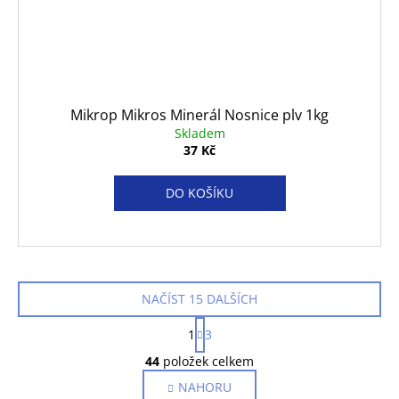
Mikrop Mikros Minerál Nosnice plv 1kg
Skladem
37 Kč
DO KOŠÍKU
NAČÍST 15 DALŠÍCH
S
1
3
t
O
r
44
položek celkem
v
á
NAHORU
l
n