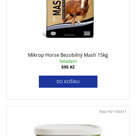
č
u
j
e
m
e
VETEXPERT
Mikrop Horse Bezobilný Mash 15kg
VD
Skladem
4T
595 Kč
HEPATIC
DOG
KONZERVA
DO KOŠÍKU
400
G
80
Kč
Kód:
NV-166411