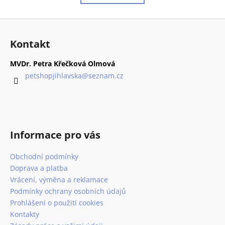
k
á
o
d
Z
v
a
á
á
c
Kontakt
n
p
í
í
p
a
MVDr. Petra Křečková Olmová
r
t
petshopjihlavska
@
seznam.cz
v
í
k
y
v
ý
Informace pro vás
p
i
Obchodní podmínky
s
Doprava a platba
u
Vrácení, výměna a reklamace
Podmínky ochrany osobních údajů
Prohlášení o použití cookies
Kontakty