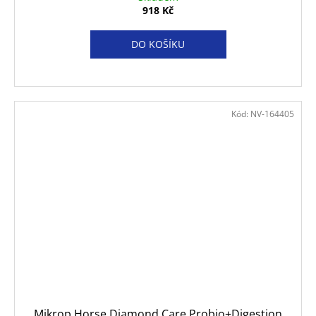
918 Kč
DO KOŠÍKU
Kód:
NV-164405
Mikrop Horse Diamond Care Probio+Digestion