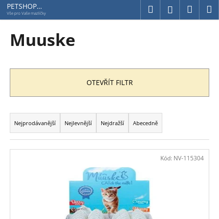
K
Přejít
PETSHOP
Hledat
Náku
M
Přihlášení
Jihlavská
na
o
Vše pro Vaše mazlíčky
obsah
Zpět
Zpět
košík
š
Muuske
í
C
k
o
p
OTEVŘÍT FILTR
o
t
Ř
ř
a
Nejprodávanější
Nejlevnější
Nejdražší
Abecedně
e
z
b
e
V
u
n
Kód:
NV-115304
ý
j
í
p
e
p
i
t
r
s
e
o
p
n