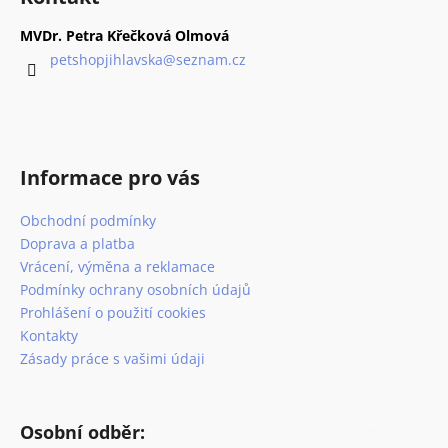
č
d
p
u
a
a
MVDr. Petra Křečková Olmová
j
c
t
petshopjihlavska
@
seznam.cz
e
í
í
m
p
e
r
v
k
ROYAL
Informace pro vás
y
CANIN
v
VETERINARY
Obchodní podmínky
ý
DOG
HYPOALLERGENIC
p
Doprava a platba
KONZERVA
i
Vrácení, výměna a reklamace
200
s
Podmínky ochrany osobních údajů
G
u
Prohlášení o použití cookies
41
Kč
Kontakty
Zásady práce s vašimi údaji
Osobní odběr: