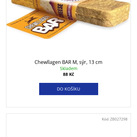
Chewllagen BAR M, sýr, 13 cm
Skladem
88 Kč
DO KOŠÍKU
Kód:
ZB027298