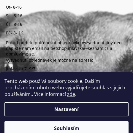
Út- 8-16
St - 8-16
ČT- 8-16
Pá- 8- 16.
Pokud budete potřebovat objednávku vyzvednout jiný den,
napište nám email na petshopjihlavska@seznam.cz a
domluvíme se.
Vyzvednutí objednávek je možné na adrese:
Jihlavská 719/7
625 00 Brno
(vchod z ulice Uzbecká)
Tento web používá soubory cookie. Dalším
procházením tohoto webu vyjadřujete souhlas s jejich
používáním.. Více informací
zde
.
Nastavení
Vytvořil Shoptet
Copyright 2026
PETSHOP Jihlavská
. Všechna práva
Souhlasím
vyhrazena.