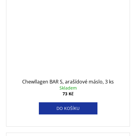
Chewllagen BAR S, arašídové máslo, 3 ks
Skladem
73 Kč
DO KOŠÍKU