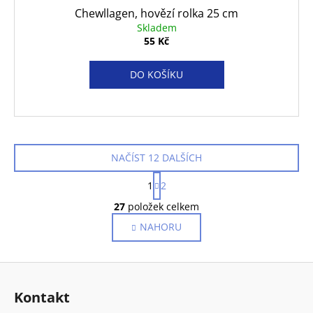
Chewllagen, hovězí rolka 25 cm
Skladem
55 Kč
DO KOŠÍKU
NAČÍST 12 DALŠÍCH
S
1
2
t
O
r
27
položek celkem
v
á
NAHORU
l
n
k
á
o
d
Z
v
a
á
á
c
Kontakt
n
p
í
í