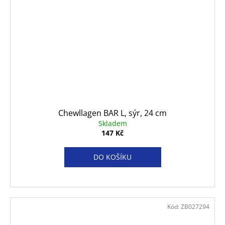
Chewllagen BAR L, sýr, 24 cm
Skladem
147 Kč
DO KOŠÍKU
Kód:
ZB027294