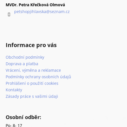
p
a
MVDr. Petra Křečková Olmová
r
t
petshopjihlavska
@
seznam.cz
v
í
k
y
v
ý
Informace pro vás
p
i
Obchodní podmínky
s
Doprava a platba
u
Vrácení, výměna a reklamace
Podmínky ochrany osobních údajů
Prohlášení o použití cookies
Kontakty
Zásady práce s vašimi údaji
Osobní odběr:
Po- 8- 17