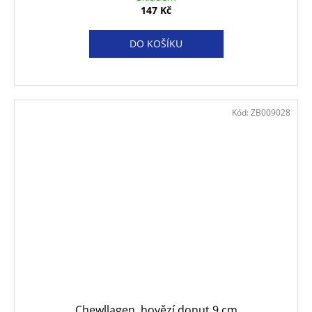
147 Kč
DO KOŠÍKU
Kód:
ZB009028
Chewllagen, hovězí donut 9 cm