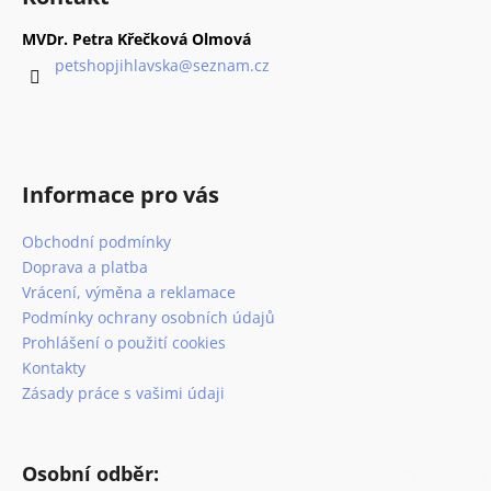
č
d
p
u
a
a
MVDr. Petra Křečková Olmová
j
c
t
petshopjihlavska
@
seznam.cz
e
í
í
m
p
e
r
v
k
C.E.T.ZUBNÍ
Informace pro vás
y
PASTA
v
ENZYMATICKÁ
Obchodní podmínky
ý
PES/KOČKA
DRŮBEŽÍ
p
Doprava a platba
70G
i
Vrácení, výměna a reklamace
195
s
Podmínky ochrany osobních údajů
Kč
u
Prohlášení o použití cookies
Původně:
277
Kontakty
Kč
Zásady práce s vašimi údaji
Osobní odběr: