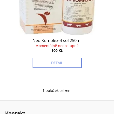
d
r
a
u
o
j
k
d
í
t
u
t
ů
k
?
t
Neo Komplex-B sol 250ml
ů
Momentálně nedostupné
100 Kč
HLEDAT
DETAIL
D
o
1
položek celkem
p
O
o
v
Z
r
l
á
u
á
Kontakt