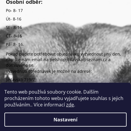
Osobní odběr:
Po- 8- 17
Út- 8-16
St - 8-16
ČT- 8-16
Pá- 8- 16.
Pokud budete potřebovat objednávku vyzvednout jiný den,
napište nám email na petshopjihlavska@seznam.cz a
domluvíme se.
Vyzvednutí objednávek je možné na adrese:
Jihlavská 719/7
625 00 Brno
(vchod z ulice Uzbecká)
Tento web používá soubory cookie. Dalším
procházením tohoto webu vyjadřujete souhlas s jejich
používáním.. Více informací
zde
.
Nastavení
Vytvořil Shoptet