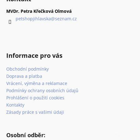
č
d
p
u
a
a
MVDr. Petra Křečková Olmová
j
c
t
petshopjihlavska
@
seznam.cz
e
í
í
m
p
e
r
v
k
ROYAL
Informace pro vás
y
CANIN
v
DOG
Obchodní podmínky
ý
GASTROINTESTINAL
LOW
p
Doprava a platba
FAT
i
Vrácení, výměna a reklamace
KONZERVA
s
Podmínky ochrany osobních údajů
410
G
u
Prohlášení o použití cookies
74
Kontakty
Kč
Zásady práce s vašimi údaji
Osobní odběr: