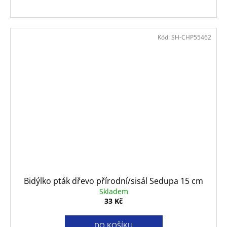
Kód:
SH-CHP55462
Bidýlko pták dřevo přírodní/sisál Sedupa 15 cm
Skladem
33 Kč
DO KOŠÍKU