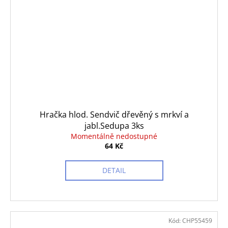
Hračka hlod. Sendvič dřevěný s mrkví a
jabl.Sedupa 3ks
Momentálně nedostupné
64 Kč
DETAIL
Kód:
CHP55459