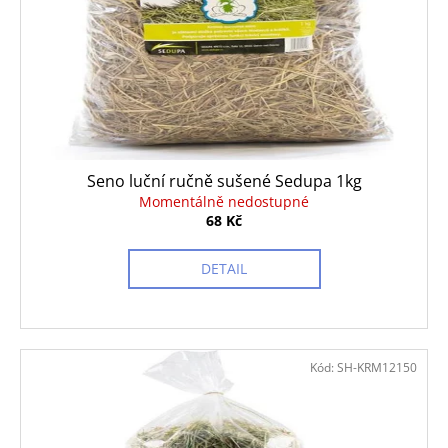
č
u
j
e
m
e
ROYAL
Seno luční ručně sušené Sedupa 1kg
CANIN
Momentálně nedostupné
DOG
68 Kč
GASTROINTESTINAL
LOW
FAT
DETAIL
KONZERVA
410
G
74
Kč
Kód:
SH-KRM12150