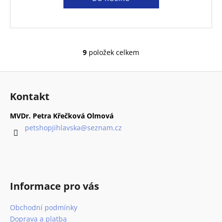
9
položek celkem
O
v
Z
l
á
á
Kontakt
d
p
a
a
MVDr. Petra Křečková Olmová
c
t
petshopjihlavska
@
seznam.cz
í
í
p
r
v
k
Informace pro vás
y
v
Obchodní podmínky
ý
p
Doprava a platba