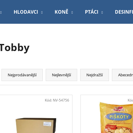
HLODAVCI
KONĚ
PTÁCI
DESINF
Co potřebujete najít?
Tobby
HLEDAT
Ř
a
Nejprodávanější
Nejlevnější
Nejdražší
Abeced
Doporučujeme
z
e
V
n
ý
Kód:
NV-54756
Kó
í
p
p
i
r
s
o
ROYAL CANIN VETERINARY DOG
PODLOŽKA 60X9
p