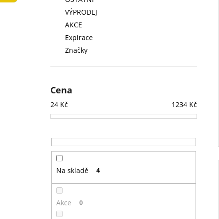
LOW FAT KONZERVA 410 G
l
VÝPRODEJ
74 Kč
AKCE
Expirace
Značky
Cena
24
Kč
1234
Kč
Na skladě
4
Akce
0