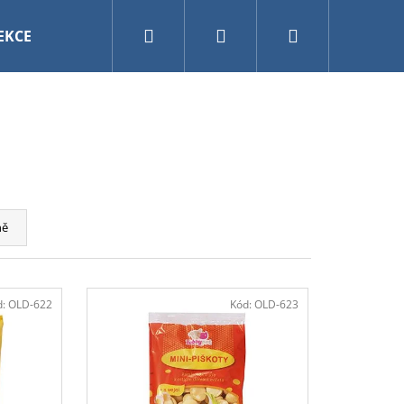
Hledat
Přihlášení
Nákupní
EKCE
VÁNOCE
AKVARISTIKA A TERARISTIKA
košík
ně
d:
OLD-622
Kód:
OLD-623
0CM MY FRIEND BAL