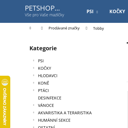
K
Přejít
PETSHOP
na
o
PSI
KOČKY
Jihlavská
obsah
Zpět
Zpět
Vše pro Vaše mazlíčky
š
do
do
í
Domů
Prodávané značky
Tobby
k
obchodu
obchodu
P
o
Kategorie
Přeskočit
s
kategorie
t
PSI
r
KOČKY
a
HLODAVCI
n
KONĚ
n
PTÁCI
í
DESINFEKCE
p
VÁNOCE
a
AKVARISTIKA A TERARISTIKA
n
HUMÁNNÍ SEKCE
ROYAL CANIN DOG GASTROINTESTINAL
e
OSTATNÍ