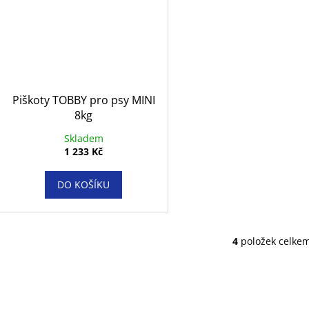
Piškoty TOBBY pro psy MINI
8kg
Skladem
1 233 Kč
DO KOŠÍKU
4
položek celke
O
v
l
á
d