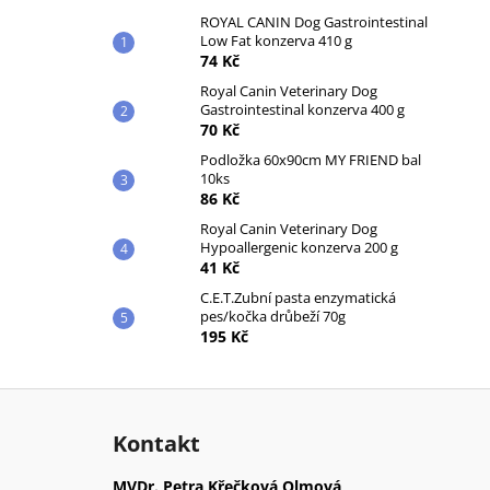
ROYAL CANIN Dog Gastrointestinal
Low Fat konzerva 410 g
74 Kč
Royal Canin Veterinary Dog
Gastrointestinal konzerva 400 g
70 Kč
Podložka 60x90cm MY FRIEND bal
10ks
86 Kč
Royal Canin Veterinary Dog
Hypoallergenic konzerva 200 g
41 Kč
C.E.T.Zubní pasta enzymatická
pes/kočka drůbeží 70g
195 Kč
Z
á
Kontakt
p
a
MVDr. Petra Křečková Olmová