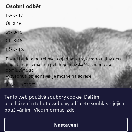
Osobní odběr:
Po- 8- 17
Út- 8-16
St - 8-16
ČT- 8-16
Pá- 8- 16.
Pokud budete potřebovat objednávku vyzvednout jiný den,
napište nám email na petshopjihlavska@seznam.cz a
domluvíme se.
Vyzvednutí objednávek je možné na adrese:
Jihlavská 719/7
625 00 Brno
(vchod z ulice Uzbecká)
Tento web používá soubory cookie. Dalším
procházením tohoto webu vyjadřujete souhlas s jejich
používáním.. Více informací
zde
.
Nastavení
Vytvořil Shoptet