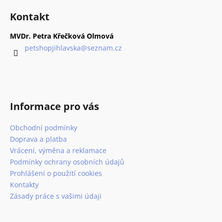
č
á
á
u
Kontakt
d
p
j
a
e
a
MVDr. Petra Křečková Olmová
c
m
t
petshopjihlavska
@
seznam.cz
í
e
í
p
r
v
ROYAL
CANIN
k
VETERINARY
Informace pro vás
y
DOG
v
GASTROINTESTINAL
KONZERVA
Obchodní podmínky
ý
400
p
Doprava a platba
G
i
Vrácení, výměna a reklamace
70
s
Podmínky ochrany osobních údajů
Kč
u
Prohlášení o použití cookies
Původně:
91
Kontakty
Kč
Zásady práce s vašimi údaji