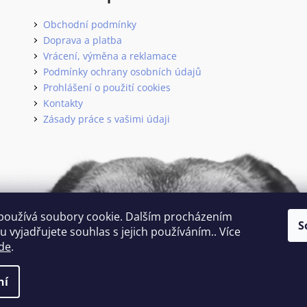
Obchodní podmínky
Doprava a platba
Vrácení, výměna a reklamace
Podmínky ochrany osobních údajů
Prohlášení o použití cookies
Kontakty
Zásady práce s vašimi údaji
používá soubory cookie. Dalším procházením
S
 vyjadřujete souhlas s jejich používáním.. Více
de
.
 vyhrazena.
ní