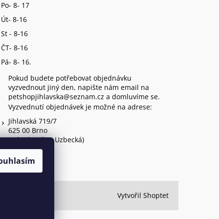
Po- 8- 17
Út- 8-16
St - 8-16
ČT- 8-16
Pá- 8- 16.
Pokud budete potřebovat objednávku
vyzvednout jiný den, napište nám email na
petshopjihlavska@seznam.cz a domluvíme se.
Vyzvednutí objednávek je možné na adrese:
Jihlavská 719/7
625 00 Brno
(vchod z ulice Uzbecká)
ouhlasím
Vytvořil Shoptet