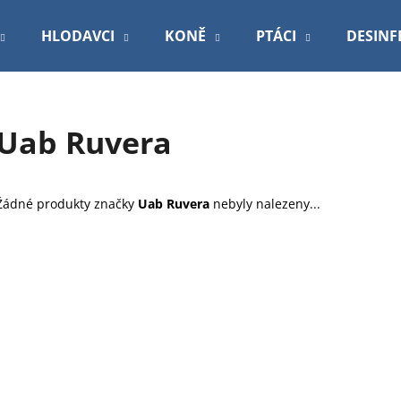
HLODAVCI
KONĚ
PTÁCI
DESINF
Co potřebujete najít?
Uab Ruvera
HLEDAT
Žádné produkty značky
Uab Ruvera
nebyly nalezeny...
Doporučujeme
PODLOŽKA 60X90CM MY FRIEND BAL
ROYAL CANIN V