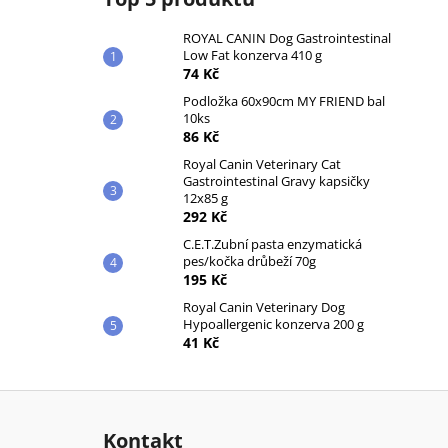
ROYAL CANIN Dog Gastrointestinal
Low Fat konzerva 410 g
74 Kč
Podložka 60x90cm MY FRIEND bal
10ks
86 Kč
Royal Canin Veterinary Cat
Gastrointestinal Gravy kapsičky
12x85 g
292 Kč
C.E.T.Zubní pasta enzymatická
pes/kočka drůbeží 70g
195 Kč
Royal Canin Veterinary Dog
Hypoallergenic konzerva 200 g
41 Kč
Z
á
Kontakt