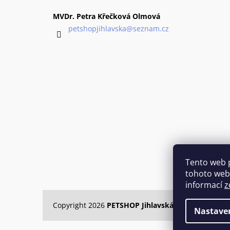
p
a
MVDr. Petra Křečková Olmová
t
petshopjihlavska
@
seznam.cz
í
Tento web 
tohoto webu
informací
z
Copyright 2026
PETSHOP Jihlavská
. Všechna práva
Nastave