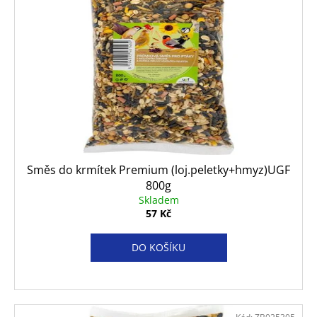
č
u
j
e
m
e
ROYAL
CANIN
VETERINARY
CAT
Směs do krmítek Premium (loj.peletky+hmyz)UGF
GASTROINTESTINAL
GRAVY
800g
KAPSIČKY
Skladem
12X85
57 Kč
G
292
DO KOŠÍKU
Kč