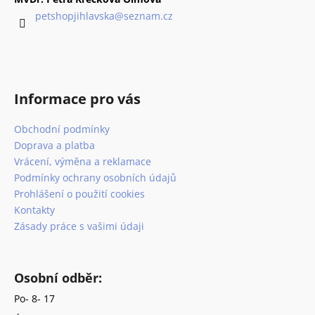
c
t
petshopjihlavska
@
seznam.cz
í
í
p
r
v
k
Informace pro vás
y
v
Obchodní podmínky
ý
p
Doprava a platba
i
Vrácení, výměna a reklamace
s
Podmínky ochrany osobních údajů
u
Prohlášení o použití cookies
Kontakty
Zásady práce s vašimi údaji
Osobní odběr:
Po- 8- 17