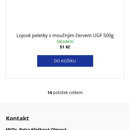
Lojové peletky s moučným červem UGF 500g
Skladem
51 Kč
DO KOŠÍKU
14
položek celkem
O
v
Z
l
á
á
Kontakt
d
p
a
a
MVDr. Petra Křečková Olmová