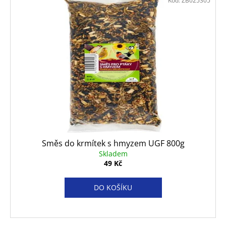
Kód:
ZB025305
Směs do krmítek s hmyzem UGF 800g
Skladem
49 Kč
DO KOŠÍKU