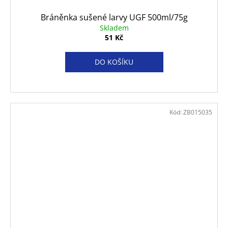
Bráněnka sušené larvy UGF 500ml/75g
Skladem
51 Kč
DO KOŠÍKU
Kód:
ZB015035