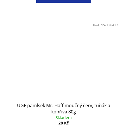
Kód:
NV-128417
UGF pamlsek Mr. Haff moučný červ, tuňák a
kopřiva 80g
Skladem
28 Kč