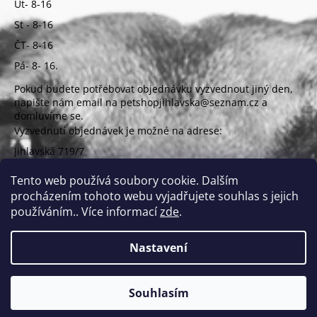
Út- 8-16
St - 8-16
ČT- 8-16
Pá- 8- 16.
Pokud budete potřebovat objednávku vyzvednout jiný den,
napište nám email na petshopjihlavska@seznam.cz a
domluvíme se.
Vyzvednutí objednávek je možné na adrese:
Jihlavská 719/7
625 00 Brno
(vchod z ulice Uzbecká)
Tento web používá soubory cookie. Dalším
procházením tohoto webu vyjadřujete souhlas s jejich
používáním.. Více informací
zde
.
Nastavení
Vytvořil Shoptet
Copyright 2026
PETSHOP Jihlavská
. Všechna práva
Souhlasím
vyhrazena.