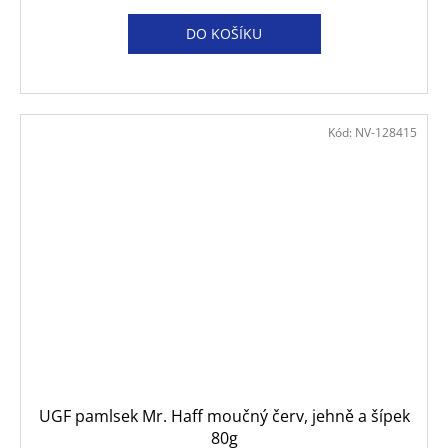
DO KOŠÍKU
Kód:
NV-128415
UGF pamlsek Mr. Haff moučný červ, jehně a šípek
80g