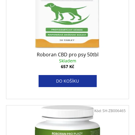
č
u
j
e
m
e
PODLOŽKA
Roboran CBD pro psy 50tbl
60X90CM
Skladem
MY
657 Kč
FRIEND
BAL
10KS
DO KOŠÍKU
86
Kč
Kód:
SH-ZB006465