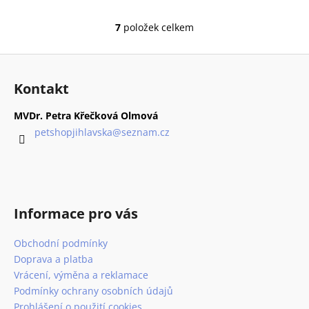
7
položek celkem
O
v
Z
l
á
á
Kontakt
d
p
a
a
MVDr. Petra Křečková Olmová
c
t
petshopjihlavska
@
seznam.cz
í
í
p
r
v
k
Informace pro vás
y
v
Obchodní podmínky
ý
p
Doprava a platba
i
Vrácení, výměna a reklamace
s
Podmínky ochrany osobních údajů
u
Prohlášení o použití cookies