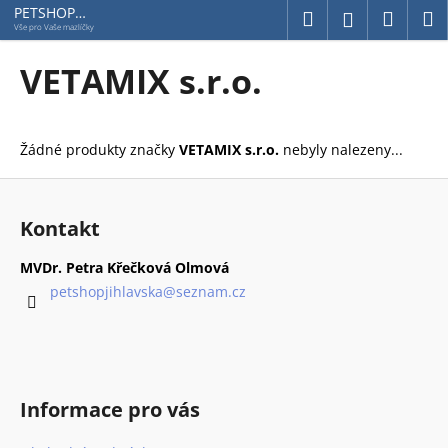
K
Přejít
PETSHOP
Hledat
Náku
M
Přihlášení
Jihlavská
na
o
Vše pro Vaše mazlíčky
obsah
Zpět
Zpět
košík
š
VETAMIX s.r.o.
í
C
k
o
Žádné produkty značky
VETAMIX s.r.o.
nebyly nalezeny...
p
o
Z
t
á
Kontakt
ř
p
e
a
MVDr. Petra Křečková Olmová
b
t
petshopjihlavska
@
seznam.cz
u
í
j
e
t
Informace pro vás
e
n